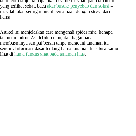
tahu lebih lanjut kenapa akar bisa bermasalah pada tanaman
yang terlihat sehat, baca
akar busuk: penyebab dan solusi
–
masalah akar sering muncul bersamaan dengan stress dari
hama.
Artikel ini menjelaskan cara mengenali spider mite, kenapa
tanaman indoor AC lebih rentan, dan bagaimana
membasminya sampai bersih tanpa meracuni tanaman itu
sendiri. Informasi dasar tentang hama tanaman hias bisa kamu
lihat di
hama fungus gnat pada tanaman hias
.