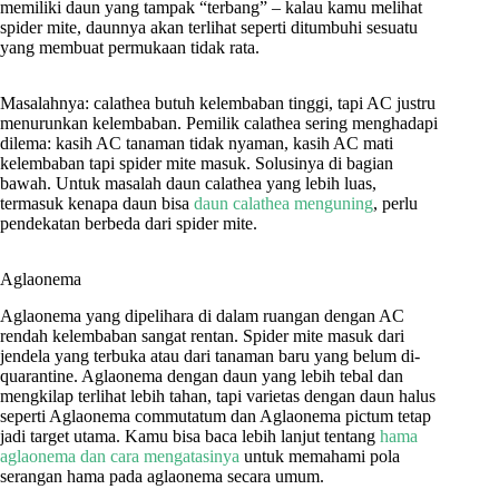
memiliki daun yang tampak “terbang” – kalau kamu melihat
spider mite, daunnya akan terlihat seperti ditumbuhi sesuatu
yang membuat permukaan tidak rata.
Masalahnya: calathea butuh kelembaban tinggi, tapi AC justru
menurunkan kelembaban. Pemilik calathea sering menghadapi
dilema: kasih AC tanaman tidak nyaman, kasih AC mati
kelembaban tapi spider mite masuk. Solusinya di bagian
bawah. Untuk masalah daun calathea yang lebih luas,
termasuk kenapa daun bisa
daun calathea menguning
, perlu
pendekatan berbeda dari spider mite.
Aglaonema
Aglaonema yang dipelihara di dalam ruangan dengan AC
rendah kelembaban sangat rentan. Spider mite masuk dari
jendela yang terbuka atau dari tanaman baru yang belum di-
quarantine. Aglaonema dengan daun yang lebih tebal dan
mengkilap terlihat lebih tahan, tapi varietas dengan daun halus
seperti Aglaonema commutatum dan Aglaonema pictum tetap
jadi target utama. Kamu bisa baca lebih lanjut tentang
hama
aglaonema dan cara mengatasinya
untuk memahami pola
serangan hama pada aglaonema secara umum.