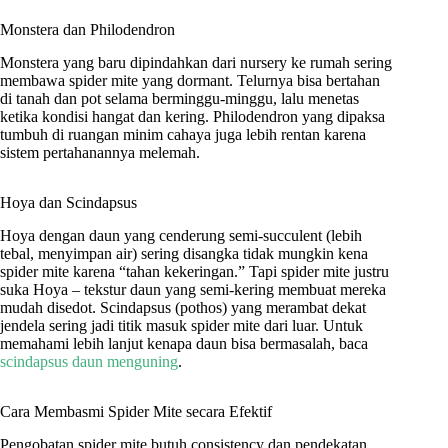
Monstera dan Philodendron
Monstera yang baru dipindahkan dari nursery ke rumah sering
membawa spider mite yang dormant. Telurnya bisa bertahan
di tanah dan pot selama berminggu-minggu, lalu menetas
ketika kondisi hangat dan kering. Philodendron yang dipaksa
tumbuh di ruangan minim cahaya juga lebih rentan karena
sistem pertahanannya melemah.
Hoya dan Scindapsus
Hoya dengan daun yang cenderung semi-succulent (lebih
tebal, menyimpan air) sering disangka tidak mungkin kena
spider mite karena “tahan kekeringan.” Tapi spider mite justru
suka Hoya – tekstur daun yang semi-kering membuat mereka
mudah disedot. Scindapsus (pothos) yang merambat dekat
jendela sering jadi titik masuk spider mite dari luar. Untuk
memahami lebih lanjut kenapa daun bisa bermasalah, baca
scindapsus daun menguning
.
Cara Membasmi Spider Mite secara Efektif
Pengobatan spider mite butuh consistency dan pendekatan