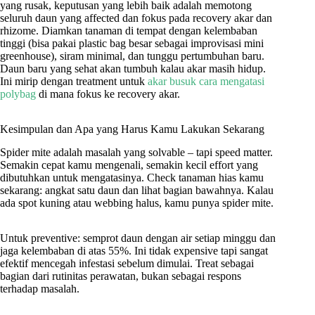
yang rusak, keputusan yang lebih baik adalah memotong
seluruh daun yang affected dan fokus pada recovery akar dan
rhizome. Diamkan tanaman di tempat dengan kelembaban
tinggi (bisa pakai plastic bag besar sebagai improvisasi mini
greenhouse), siram minimal, dan tunggu pertumbuhan baru.
Daun baru yang sehat akan tumbuh kalau akar masih hidup.
Ini mirip dengan treatment untuk
akar busuk cara mengatasi
polybag
di mana fokus ke recovery akar.
Kesimpulan dan Apa yang Harus Kamu Lakukan Sekarang
Spider mite adalah masalah yang solvable – tapi speed matter.
Semakin cepat kamu mengenali, semakin kecil effort yang
dibutuhkan untuk mengatasinya. Check tanaman hias kamu
sekarang: angkat satu daun dan lihat bagian bawahnya. Kalau
ada spot kuning atau webbing halus, kamu punya spider mite.
Untuk preventive: semprot daun dengan air setiap minggu dan
jaga kelembaban di atas 55%. Ini tidak expensive tapi sangat
efektif mencegah infestasi sebelum dimulai. Treat sebagai
bagian dari rutinitas perawatan, bukan sebagai respons
terhadap masalah.