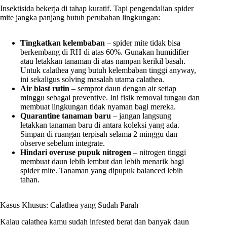
Insektisida bekerja di tahap kuratif. Tapi pengendalian spider
mite jangka panjang butuh perubahan lingkungan:
Tingkatkan kelembaban
– spider mite tidak bisa
berkembang di RH di atas 60%. Gunakan humidifier
atau letakkan tanaman di atas nampan kerikil basah.
Untuk calathea yang butuh kelembaban tinggi anyway,
ini sekaligus solving masalah utama calathea.
Air blast rutin
– semprot daun dengan air setiap
minggu sebagai preventive. Ini fisik removal tungau dan
membuat lingkungan tidak nyaman bagi mereka.
Quarantine tanaman baru
– jangan langsung
letakkan tanaman baru di antara koleksi yang ada.
Simpan di ruangan terpisah selama 2 minggu dan
observe sebelum integrate.
Hindari overuse pupuk nitrogen
– nitrogen tinggi
membuat daun lebih lembut dan lebih menarik bagi
spider mite. Tanaman yang dipupuk balanced lebih
tahan.
Kasus Khusus: Calathea yang Sudah Parah
Kalau calathea kamu sudah infested berat dan banyak daun