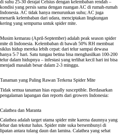
di suhu 25-30 derajat Celsius dengan kelembaban rendah –
kondisi yang persis sama dengan ruangan AC di rumah-rumah
Indonesia. AC tidak hanya menurunkan suhu; AC juga
menarik kelembaban dari udara, menciptakan lingkungan
kering yang sempurna untuk spider mite.
Musim kemarau (April-September) adalah peak season spider
mite di Indonesia. Kelembaban di bawah 50% RH membuat
siklus hidup mereka lebih cepat: dari telur sampai dewasa
hanya 5-7 hari. Satu tungau betina bisa menghasilkan 100-200
telur dalam hidupnya – infestasi yang terlihat kecil hari ini bisa
menjadi masalah besar dalam 2-3 minggu.
Tanaman yang Paling Rawan Terkena Spider Mite
Tidak semua tanaman hias equally susceptible. Berdasarkan
pengalaman lapangan dan reports dari growers Indonesia:
Calathea dan Maranta
Calathea adalah target utama spider mite karena daunnya yang
lebar dan tekstur halus. Spider mite suka bersembunyi di
lipatan antara tulang daun dan lamina. Calathea yang sehat