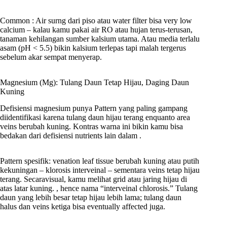
Common : Air surng dari piso atau water filter bisa very low
calcium – kalau kamu pakai air RO atau hujan terus-terusan,
tanaman kehilangan sumber kalsium utama. Atau media terlalu
asam (pH < 5.5) bikin kalsium terlepas tapi malah tergerus
sebelum akar sempat menyerap.
Magnesium (Mg): Tulang Daun Tetap Hijau, Daging Daun
Kuning
Defisiensi magnesium punya Pattern yang paling gampang
diidentifikasi karena tulang daun hijau terang enquanto area
veins berubah kuning. Kontras warna ini bikin kamu bisa
bedakan dari defisiensi nutrients lain dalam .
Pattern spesifik: venation leaf tissue berubah kuning atau putih
kekuningan – klorosis interveinal – sementara veins tetap hijau
terang. Secaravisual, kamu melihat grid atau jaring hijau di
atas latar kuning. , hence nama “interveinal chlorosis.” Tulang
daun yang lebih besar tetap hijau lebih lama; tulang daun
halus dan veins ketiga bisa eventually affected juga.