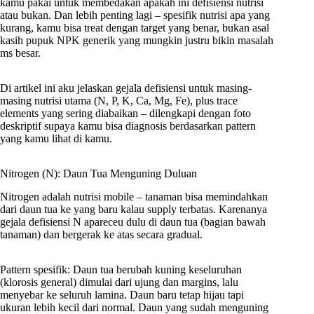
kamu pakai untuk membedakan apakah ini defisiensi nutrisi
atau bukan. Dan lebih penting lagi – spesifik nutrisi apa yang
kurang, kamu bisa treat dengan target yang benar, bukan asal
kasih pupuk NPK generik yang mungkin justru bikin masalah
ms besar.
Di artikel ini aku jelaskan gejala defisiensi untuk masing-
masing nutrisi utama (N, P, K, Ca, Mg, Fe), plus trace
elements yang sering diabaikan – dilengkapi dengan foto
deskriptif supaya kamu bisa diagnosis berdasarkan pattern
yang kamu lihat di kamu.
Nitrogen (N): Daun Tua Menguning Duluan
Nitrogen adalah nutrisi mobile – tanaman bisa memindahkan
dari daun tua ke yang baru kalau supply terbatas. Karenanya
gejala defisiensi N apareceu dulu di daun tua (bagian bawah
tanaman) dan bergerak ke atas secara gradual.
Pattern spesifik: Daun tua berubah kuning keseluruhan
(klorosis general) dimulai dari ujung dan margins, lalu
menyebar ke seluruh lamina. Daun baru tetap hijau tapi
ukuran lebih kecil dari normal. Daun yang sudah menguning