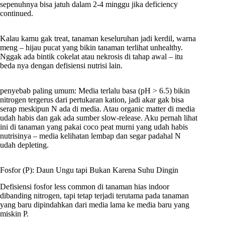
sepenuhnya bisa jatuh dalam 2-4 minggu jika deficiency
continued.
Kalau kamu gak treat, tanaman keseluruhan jadi kerdil, warna
meng – hijau pucat yang bikin tanaman terlihat unhealthy.
Nggak ada bintik cokelat atau nekrosis di tahap awal – itu
beda nya dengan defisiensi nutrisi lain.
penyebab paling umum: Media terlalu basa (pH > 6.5) bikin
nitrogen tergerus dari pertukaran kation, jadi akar gak bisa
serap meskipun N ada di media. Atau organic matter di media
udah habis dan gak ada sumber slow-release. Aku pernah lihat
ini di tanaman yang pakai coco peat murni yang udah habis
nutrisinya – media kelihatan lembap dan segar padahal N
udah depleting.
Fosfor (P): Daun Ungu tapi Bukan Karena Suhu Dingin
Defisiensi fosfor less common di tanaman hias indoor
dibanding nitrogen, tapi tetap terjadi terutama pada tanaman
yang baru dipindahkan dari media lama ke media baru yang
miskin P.