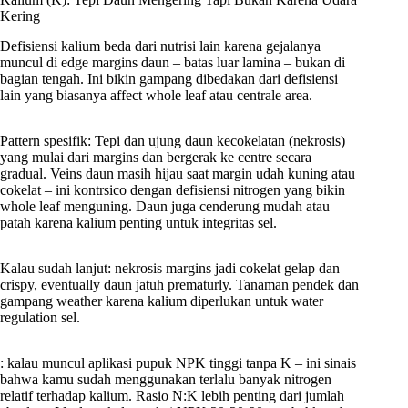
Kering
Defisiensi kalium beda dari nutrisi lain karena gejalanya
muncul di edge margins daun – batas luar lamina – bukan di
bagian tengah. Ini bikin gampang dibedakan dari defisiensi
lain yang biasanya affect whole leaf atau centrale area.
Pattern spesifik: Tepi dan ujung daun kecokelatan (nekrosis)
yang mulai dari margins dan bergerak ke centre secara
gradual. Veins daun masih hijau saat margin udah kuning atau
cokelat – ini kontrsico dengan defisiensi nitrogen yang bikin
whole leaf menguning. Daun juga cenderung mudah atau
patah karena kalium penting untuk integritas sel.
Kalau sudah lanjut: nekrosis margins jadi cokelat gelap dan
crispy, eventually daun jatuh prematurly. Tanaman pendek dan
gampang weather karena kalium diperlukan untuk water
regulation sel.
: kalau muncul aplikasi pupuk NPK tinggi tanpa K – ini sinais
bahwa kamu sudah menggunakan terlalu banyak nitrogen
relatif terhadap kalium. Rasio N:K lebih penting dari jumlah