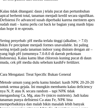
Kalau tidak ditangani: daun j telalu pucat dan pertumbuhan
apical berhenti total, tanaman menjadi kerdil secara signifikan.
Defisiensi Fe advanced susah diperbaiki karena meristem apex
sudah mati – kamu perlu cut back ke bagian yang masih hijau
dan hope it re-sprouts.
Sering penyebab: pH media terlalu tinggi (alkaline, > 7.0)
bikin Fe precipitate menjadi formes unavailable. Ini paling
sering terjadi pada tanaman indoor yang disiram dengan air –
yang high pH (umumnya 7.0-8.0 di daerah perkotaan
Indonesia). Kalau kamu lihat chlorosis kuning pucat di daun
muda, cek pH media dulu sebelum kasihFe fertilizer.
Cara Mengatasi: Treat Specific Bukan General
Metode umum yang perlu kamu hindari: kasih NPK 20-20-20
untuk semua gejala. Ini mungkin membantu kalau deficiency
nya N, P, atau K secara random – tapi NPK tidak
mengandung Ca, Mg, atau Fe (micro nutrients). Jadi kalau
tanaman punya defisiensi Ca atau Fe, NPK bisa
memperbaikinya dan malah bikin masalah lebih banyak