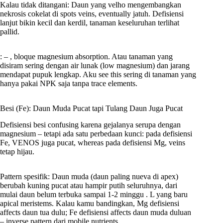
Kalau tidak ditangani: Daun yang velho mengembangkan
nekrosis cokelat di spots veins, eventually jatuh. Defisiensi
lanjut bikin kecil dan kerdil, tanaman keseluruhan terlihat
pallid.
: – , bloque magnesium absorption. Atau tanaman yang
disiram sering dengan air lunak (low magnesium) dan jarang
mendapat pupuk lengkap. Aku see this sering di tanaman yang
hanya pakai NPK saja tanpa trace elements.
Besi (Fe): Daun Muda Pucat tapi Tulang Daun Juga Pucat
Defisiensi besi confusing karena gejalanya serupa dengan
magnesium – tetapi ada satu perbedaan kunci: pada defisiensi
Fe, VENOS juga pucat, whereas pada defisiensi Mg, veins
tetap hijau.
Pattern spesifik: Daun muda (daun paling nueva di apex)
berubah kuning pucat atau hampir putih seluruhnya, dari
mulai daun belum terbuka sampai 1-2 minggu . L yang baru
apical meristems. Kalau kamu bandingkan, Mg defisiensi
affects daun tua dulu; Fe defisiensi affects daun muda duluan
– inverse pattern dari mobile nutrients.