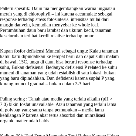
Pattern spesifik: Daun tua mengembangkan warna unguatau
merah yang di chlorophyll – ini karena accumulate sebagai
response terhadap stress fotosintesis. intensitas mulai dari
margin danvein, kemudian menyebar ke whole leaf.
Pertumbuhan daun baru lambat dan ukuran kecil, tanaman
keseluruhan terlihat kerdil relative terhadap umur.
Kapan fosfor defisiensi Muncul sebagai ungu: Kalau tanaman
kamu baru dipindahkan ke tempat baru dan dapat suhu malam
di bawah 15C, ungu di daun bisa berarti response terhadap
suhu, Bukan defisiensi. Bedanya: defisiensi P related ke suhu
muncul di tanaman yang udah establish di satu lokasi, bukan
yang baru dipindahkan. Dan defisiensi karena suplai P yang
kurang muncul gradual – bukan dalam 2-3 hari.
Paling sering : Tanah atau media yang terlalu alkalin (pH >
7.0) bikin fosfat unavailable. Atau tanaman yang terlalu lama
di polybag yang sama tanpa pemupukan – media lama
kehilangan P karena akar terus absorbsi dan minralisasi
organic matter udah habis.
Kalium (K): Tepi Daun Mengering Tapi Bukan Karena Udara