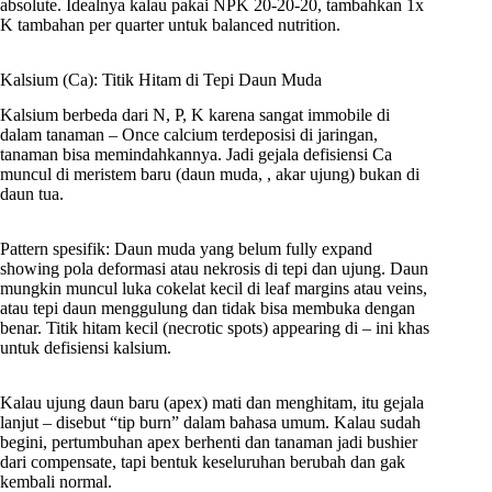
absolute. Idealnya kalau pakai NPK 20-20-20, tambahkan 1x
K tambahan per quarter untuk balanced nutrition.
Kalsium (Ca): Titik Hitam di Tepi Daun Muda
Kalsium berbeda dari N, P, K karena sangat immobile di
dalam tanaman – Once calcium terdeposisi di jaringan,
tanaman bisa memindahkannya. Jadi gejala defisiensi Ca
muncul di meristem baru (daun muda, , akar ujung) bukan di
daun tua.
Pattern spesifik: Daun muda yang belum fully expand
showing pola deformasi atau nekrosis di tepi dan ujung. Daun
mungkin muncul luka cokelat kecil di leaf margins atau veins,
atau tepi daun menggulung dan tidak bisa membuka dengan
benar. Titik hitam kecil (necrotic spots) appearing di – ini khas
untuk defisiensi kalsium.
Kalau ujung daun baru (apex) mati dan menghitam, itu gejala
lanjut – disebut “tip burn” dalam bahasa umum. Kalau sudah
begini, pertumbuhan apex berhenti dan tanaman jadi bushier
dari compensate, tapi bentuk keseluruhan berubah dan gak
kembali normal.