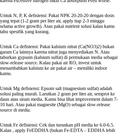
karena excessive nitrogen bikin Ca absorption even worse.
Untuk N, P, K defisiensi: Pakai NPK 20-20-20 dengan dosis
yang tepat (1-2 gram per liter air, apply tiap 2-3 minggu
selama active growth). Atau pakai nutrient solusi kalau kamu
tahu spesifik yang kurang.
Untuk Ca defisiensi: Pakai kalsium nitrat (Ca(NO3)2) bukan
garam Ca lainnya karena nitrat juga menyediakan N. Atau
taburkan gypsum (kalsium sulfat) di permukaan media sebagai
slow-release source. Kalau pakai air RO, invest untuk
menambahkan kalsium ke air pakai air – memiliki indoor
kamu.
Untuk Mg defisiensi: Epsom salt (magnesium sulfat) adalah
solusi paling murah. Larutkan 2 gram per liter air, semprot ke
daun atau siram media. Kamu bisa lihat improvement dalam 7-
10 hari. Atau pakai magnesite (MgO) sebagai slow-release
source di media.
Untuk Fe defisiensi: Cek dan turunkan pH media ke 6.0-6.5.
Kalau , apply FeEDDHA (bukan Fe-EDTA – EDDHA lebih