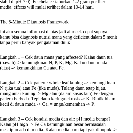
stabil di pH 7.0). Fe chelate : taburkan 1-2 gram per liter
media, effects will mulai terlihat dalam 10-14 hari.
The 5-Minute Diagnosis Framework
Ini aku semua informasi di atas jadi alur cek cepat supaya
kamu bisa diagnosis nutrisi mana yang deficient dalam 5 menit
tanpa perlu banyak pengalaman dulu:
Langkah 1 – Cek daun mana yang affected? Kalau daun tua
(bawah) -> kemungkinan N, P, K, Mg. Kalau daun muda
(atas) -> kemungkinan Ca atau Fe.
Langkah 2 – Cek pattern: whole leaf kuning -> kemungkinan
N (jika tua) atau Fe (jika muda). Tulang daun tetap hijau,
ruang antar kuning -> Mg atau (dalam kasus lain) Fe dengan
pattern berbeda. Tepi daun kering/nekrosis -> K. Bintik hitam
kecil di daun muda -> Ca. = ungu/kemerahan -> P.
Langkah 3 – Cek kondisi media dan air: pH media berapa?
Kalau pH high -> Fe Ca kemungkinan besar bermasalah
meskipun ada di media. Kalau media baru tapi gak dipupuk ->