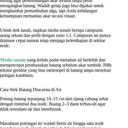
bening agar perkembangan akar terlihat tanpa perlu
mengangkat batang. Wadah gelap juga bisa dipakai untuk
menghambat pertumbuhan alga, tapi Anda kehilangan
kemampuan memantau akar secara visual.
Untuk stek tanah, siapkan media tanam berupa campuran
arang sekam dan perlit dengan rasio 1:1. Campuran ini punya
drainase cepat namun tetap menjaga kelembapan di sekitar
node.
Media tanam
yang terlalu padat menahan air berlebih dan
mempercepat pembusukan batang sebelum akar tumbuh. Pilih
tekstur gembur yang bisa menempel di batang tanpa menekan
jaringan kambium.
Cara Stek Batang Dracaena di Air
Potong batang sepanjang 10–15 cm dari ujung cabang sehat
dengan minimal dua node. Buang 2–3 daun terbawah agar
tidak terendam air dan membusuk.
Masukkan potongan ke wadah berisi air hingga satu node