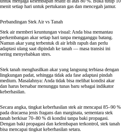
untuk menjaga kelembapan relatif di atas 80 %. Buka tutup 10
menit setiap hari untuk pertukaran gas dan mencegah jamur.
Perbandingan Stek Air vs Tanah
Stek air memberi keuntungan visual: Anda bisa memantau
perkembangan akar setiap hari tanpa mengganggu batang.
Namun akar yang terbentuk di air lebih rapuh dan perlu
adaptasi ulang saat dipindah ke tanah — masa transisi ini
sering menyebabkan stres.
Stek tanah menghasilkan akar yang langsung terbiasa dengan
lingkungan padat, sehingga tidak ada fase adaptasi pindah
medium. Masalahnya: Anda tidak bisa melihat kondisi akar
dan harus bersabar menunggu tunas baru sebagai indikator
keberhasilan.
Secara angka, tingkat keberhasilan stek air mencapai 85–90 %
pada dracaena jenis fragans dan marginata, sementara stek
tanah berkisar 70–80 % di kondisi tanpa baki propagasi.
Dengan baki propagasi dan kelembapan terkontrol, stek tanah
bisa mencapai tingkat keberhasilan setara.