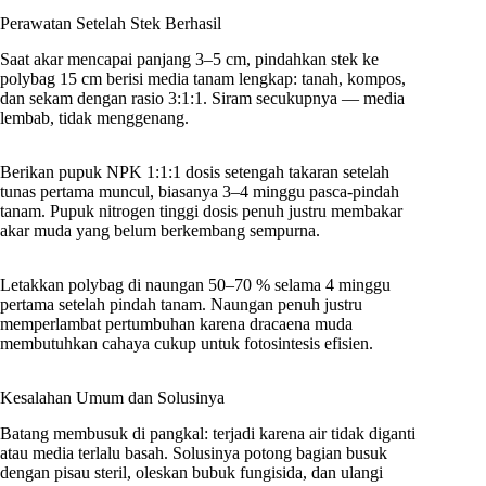
Perawatan Setelah Stek Berhasil
Saat akar mencapai panjang 3–5 cm, pindahkan stek ke
polybag 15 cm berisi media tanam lengkap: tanah, kompos,
dan sekam dengan rasio 3:1:1. Siram secukupnya — media
lembab, tidak menggenang.
Berikan pupuk NPK 1:1:1 dosis setengah takaran setelah
tunas pertama muncul, biasanya 3–4 minggu pasca-pindah
tanam. Pupuk nitrogen tinggi dosis penuh justru membakar
akar muda yang belum berkembang sempurna.
Letakkan polybag di naungan 50–70 % selama 4 minggu
pertama setelah pindah tanam. Naungan penuh justru
memperlambat pertumbuhan karena dracaena muda
membutuhkan cahaya cukup untuk fotosintesis efisien.
Kesalahan Umum dan Solusinya
Batang membusuk di pangkal: terjadi karena air tidak diganti
atau media terlalu basah. Solusinya potong bagian busuk
dengan pisau steril, oleskan bubuk fungisida, dan ulangi