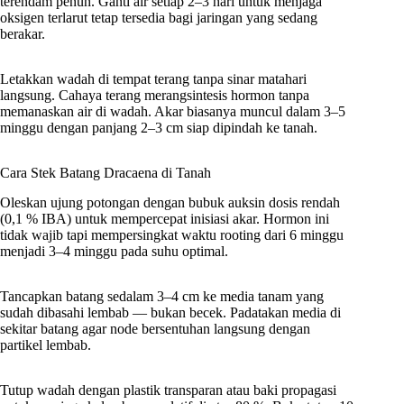
terendam penuh. Ganti air setiap 2–3 hari untuk menjaga
oksigen terlarut tetap tersedia bagi jaringan yang sedang
berakar.
Letakkan wadah di tempat terang tanpa sinar matahari
langsung. Cahaya terang merangsintesis hormon tanpa
memanaskan air di wadah. Akar biasanya muncul dalam 3–5
minggu dengan panjang 2–3 cm siap dipindah ke tanah.
Cara Stek Batang Dracaena di Tanah
Oleskan ujung potongan dengan bubuk auksin dosis rendah
(0,1 % IBA) untuk mempercepat inisiasi akar. Hormon ini
tidak wajib tapi mempersingkat waktu rooting dari 6 minggu
menjadi 3–4 minggu pada suhu optimal.
Tancapkan batang sedalam 3–4 cm ke media tanam yang
sudah dibasahi lembab — bukan becek. Padatakan media di
sekitar batang agar node bersentuhan langsung dengan
partikel lembab.
Tutup wadah dengan plastik transparan atau baki propagasi