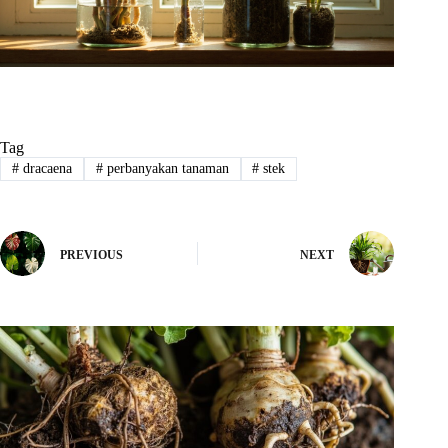
Tag
#
dracaena
#
perbanyakan tanaman
#
stek
PREVIOUS
NEXT