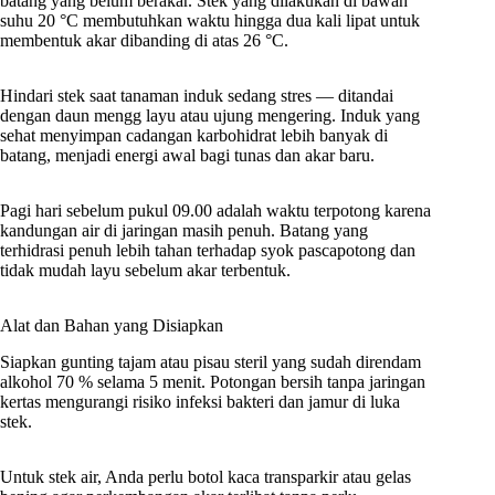
batang yang belum berakar. Stek yang dilakukan di bawah
suhu 20 °C membutuhkan waktu hingga dua kali lipat untuk
membentuk akar dibanding di atas 26 °C.
Hindari stek saat tanaman induk sedang stres — ditandai
dengan daun mengg layu atau ujung mengering. Induk yang
sehat menyimpan cadangan karbohidrat lebih banyak di
batang, menjadi energi awal bagi tunas dan akar baru.
Pagi hari sebelum pukul 09.00 adalah waktu terpotong karena
kandungan air di jaringan masih penuh. Batang yang
terhidrasi penuh lebih tahan terhadap syok pascapotong dan
tidak mudah layu sebelum akar terbentuk.
Alat dan Bahan yang Disiapkan
Siapkan gunting tajam atau pisau steril yang sudah direndam
alkohol 70 % selama 5 menit. Potongan bersih tanpa jaringan
kertas mengurangi risiko infeksi bakteri dan jamur di luka
stek.
Untuk stek air, Anda perlu botol kaca transparkir atau gelas