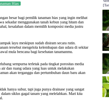
Ver
anaman Hias
[Ta
ngan besar bagi pemilik tanaman hias yang ingin melihat
hwa sekadar menggunakan tanah kebun yang hitam dan
dahal, kesalahan dalam memilih komposisi media justru
tampak layu meskipun sudah disiram secara rutin.
anam tersebut mengelola kelembapan dan udara di sekitar
lah awal mula bencana bagi kesehatan tanamanmu.
lubang sempurna terletak pada tingkat porositas media
air dan ruang udara yang luas untuk melakukan
tanaman akan terganggu dan pertumbuhan daun baru akan
ak hanya subur, tapi juga punya drainase yang sangat
k dalam siklus gagal tanam yang melelahkan. Mari kita
l.