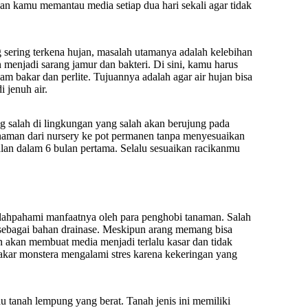
an kamu memantau media setiap dua hari sekali agar tidak
ang sering terkena hujan, masalah utamanya adalah kelebihan
 menjadi sarang jamur dan bakteri. Di sini, kamu harus
 bakar dan perlite. Tujuannya adalah agar air hujan bisa
 jenuh air.
g salah di lingkungan yang salah akan berujung pada
naman dari nursery ke pot permanen tanpa menyesuaikan
an dalam 6 bulan pertama. Selalu sesuaikan racikanmu
alahpahami manfaatnya oleh para penghobi tanaman. Salah
sebagai bahan drainase. Meskipun arang memang bisa
akan membuat media menjadi terlalu kasar dan tidak
kar monstera mengalami stres karena kekeringan yang
au tanah lempung yang berat. Tanah jenis ini memiliki