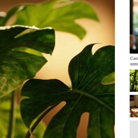
Car
unt