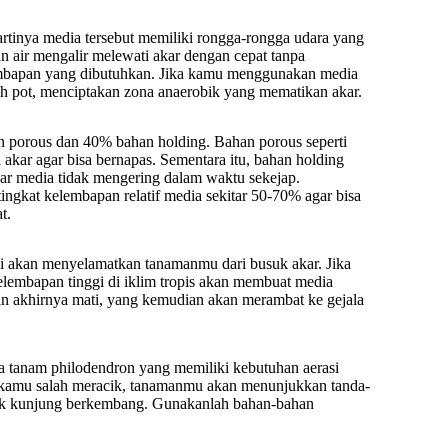
artinya media tersebut memiliki rongga-rongga udara yang
n air mengalir melewati akar dengan cepat tanpa
embapan yang dibutuhkan. Jika kamu menggunakan media
awah pot, menciptakan zona anaerobik yang mematikan akar.
porous dan 40% bahan holding. Bahan porous seperti
 akar agar bisa bernapas. Sementara itu, bahan holding
ar media tidak mengering dalam waktu sekejap.
ngkat kelembapan relatif media sekitar 50-70% agar bisa
t.
ini akan menyelamatkan tanamanmu dari busuk akar. Jika
elembapan tinggi di iklim tropis akan membuat media
n akhirnya mati, yang kemudian akan merambat ke gejala
 tanam philodendron yang memiliki kebutuhan aerasi
 kamu salah meracik, tanamanmu akan menunjukkan tanda-
tidak kunjung berkembang. Gunakanlah bahan-bahan