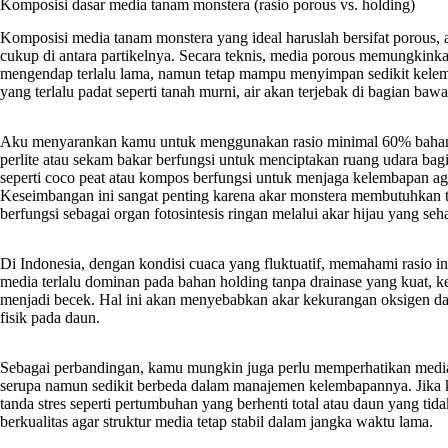
Komposisi dasar media tanam monstera (rasio porous vs. holding)
Komposisi media tanam monstera yang ideal haruslah bersifat porous, 
cukup di antara partikelnya. Secara teknis, media porous memungkinka
mengendap terlalu lama, namun tetap mampu menyimpan sedikit kel
yang terlalu padat seperti tanah murni, air akan terjebak di bagian b
Aku menyarankan kamu untuk menggunakan rasio minimal 60% bahan 
perlite atau sekam bakar berfungsi untuk menciptakan ruang udara bagi
seperti coco peat atau kompos berfungsi untuk menjaga kelembapan ag
Keseimbangan ini sangat penting karena akar monstera membutuhkan ti
berfungsi sebagai organ fotosintesis ringan melalui akar hijau yang seha
Di Indonesia, dengan kondisi cuaca yang fluktuatif, memahami rasio 
media terlalu dominan pada bahan holding tanpa drainase yang kuat, k
menjadi becek. Hal ini akan menyebabkan akar kekurangan oksigen da
fisik pada daun.
Sebagai perbandingan, kamu mungkin juga perlu memperhatikan media
serupa namun sedikit berbeda dalam manajemen kelembapannya. Jika
tanda stres seperti pertumbuhan yang berhenti total atau daun yang 
berkualitas agar struktur media tetap stabil dalam jangka waktu lama.