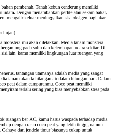
n bahan pembenah. Tanah kebun cenderung memiliki
ori udara. Dengan menambahkan perlite atau sekam bakar,
ra mengalir keluar meninggalkan sisa oksigen bagi akar.
r hujan)
a monstera-mu akan diletakkan. Media tanam monstera
t bergantung pada suhu dan kelembapan udara sekitar. Di
 sisi lain, kamu memiliki lingkungan luar ruangan yang
enerus, tantangan utamanya adalah media yang sangat
ia tanam akan kehilangan air dalam hitungan hari. Dalam
oco peat dalam campuranmu. Coco peat memiliki
menyiram terlalu sering yang bisa menyebabkan stres pada
a
jok ruangan ber-AC, kamu harus waspada terhadap media
mbap dengan rasio coco peat yang lebih tinggi, namun
. Cahaya dari jendela timur biasanya cukup untuk