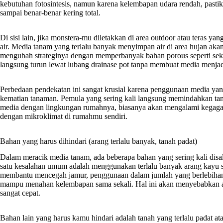
kebutuhan fotosintesis, namun karena kelembapan udara rendah, pastik
sampai benar-benar kering total.
Di sisi lain, jika monstera-mu diletakkan di area outdoor atau teras y
air. Media tanam yang terlalu banyak menyimpan air di area hujan akan
mengubah strateginya dengan memperbanyak bahan porous seperti sekam
langsung turun lewat lubang drainase pot tanpa membuat media menjadi
Perbedaan pendekatan ini sangat krusial karena penggunaan media yan
kematian tanaman. Pemula yang sering kali langsung memindahkan ta
media dengan lingkungan rumahnya, biasanya akan mengalami kegagal
dengan mikroklimat di rumahmu sendiri.
Bahan yang harus dihindari (arang terlalu banyak, tanah padat)
Dalam meracik media tanam, ada beberapa bahan yang sering kali dis
satu kesalahan umum adalah menggunakan terlalu banyak arang kayu 
membantu mencegah jamur, penggunaan dalam jumlah yang berlebihan 
mampu menahan kelembapan sama sekali. Hal ini akan menyebabkan a
sangat cepat.
Bahan lain yang harus kamu hindari adalah tanah yang terlalu padat at