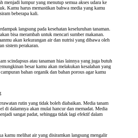
rubah menjadi lumpur yang menutup semua akses udara ke
busuk. Kamu harus memastikan bahwa media yang kamu
siram beberapa kali.
berdampak langsung pada kesehatan keseluruhan tanaman.
idak akan bisa merambah untuk mencari sumber makanan.
amanmu akan kekurangan air dan nutrisi yang dibawa oleh
an sistem perakaran.
am scindapsus atau tanaman hias lainnya yang juga butuh
, kemungkinan besar kamu akan melakukan kesalahan yang
a campuran bahan organik dan bahan porous agar kamu
g
erawatan rutin yang tidak boleh diabaikan. Media tanam
tikel di dalamnya akan mulai hancur dan memadat. Media
adi sangat padat, sehingga tidak lagi efektif dalam
a kamu melihat air yang disiramkan langsung mengalir