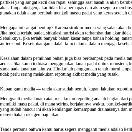
partikel yang sangat kecil dan rapat, sehingga saat basah ia akan be
akar. Tanpa oksigen, akar tidak bisa bernapas dan akan segera mem
gunakan tidak akan berubah menjadi massa padat yang keras setelah di
Mengapa ini sangat penting? Karena struktur media yang salah akan 
Jika media terlalu padat, sirkulasi nutrisi akan terhambat dan akar t
Sebaliknya, jika terlalu banyak bahan kasar tanpa bahan holding, tan
air tersebut. Keseimbangan adalah kunci utama dalam menjaga kesehat
Kesalahan dalam pemilihan bahan juga bisa berdampak pada media tan
aerasi. Jika kamu terbiasa menggunakan tanah padat untuk monstera
sama pada tanaman lainnya. Hindarilah penggunaan tanah murni tanp
tidak perlu sering melakukan repotting akibat media yang rusak.
Kapan ganti media — tanda akar sudah penuh, kapan lakukan repottin
Mengganti media tanam atau melakukan repotting adalah bagian dari p
memiliki masa pakai, di mana seiring berjalannya waktu, partikel-par
yang sudah hancur ini akan kehilangan kemampuan drainasenya dan menj
menyediakan oksigen bagi akar.
Tanda pertama bahwa kamu harus segera mengganti media adalah ketik