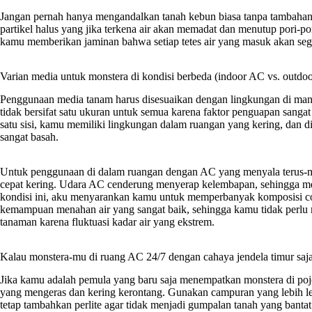
Jangan pernah hanya mengandalkan tanah kebun biasa tanpa tambaha
partikel halus yang jika terkena air akan memadat dan menutup pori-p
kamu memberikan jaminan bahwa setiap tetes air yang masuk akan sege
Varian media untuk monstera di kondisi berbeda (indoor AC vs. outdoo
Penggunaan media tanam harus disesuaikan dengan lingkungan di man
tidak bersifat satu ukuran untuk semua karena faktor penguapan sanga
satu sisi, kamu memiliki lingkungan dalam ruangan yang kering, dan di
sangat basah.
Untuk penggunaan di dalam ruangan dengan AC yang menyala terus-m
cepat kering. Udara AC cenderung menyerap kelembapan, sehingga med
kondisi ini, aku menyarankan kamu untuk memperbanyak komposisi c
kemampuan menahan air yang sangat baik, sehingga kamu tidak perlu 
tanaman karena fluktuasi kadar air yang ekstrem.
Kalau monstera-mu di ruang AC 24/7 dengan cahaya jendela timur saj
Jika kamu adalah pemula yang baru saja menempatkan monstera di po
yang mengeras dan kering kerontang. Gunakan campuran yang lebih le
tetap tambahkan perlite agar tidak menjadi gumpalan tanah yang bantat