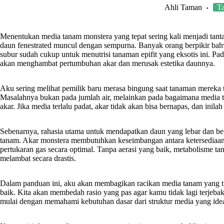
Ahli Taman
T
Menentukan media tanam monstera yang tepat sering kali menjadi tanta
daun fenestrated muncul dengan sempurna. Banyak orang berpikir ba
subur sudah cukup untuk menutrisi tanaman epifit yang eksotis ini. Pa
akan menghambat pertumbuhan akar dan merusak estetika daunnya.
Aku sering melihat pemilik baru merasa bingung saat tanaman mereka 
Masalahnya bukan pada jumlah air, melainkan pada bagaimana media t
akar. Jika media terlalu padat, akar tidak akan bisa bernapas, dan ini
Sebenarnya, rahasia utama untuk mendapatkan daun yang lebar dan ber
tanam. Akar monstera membutuhkan keseimbangan antara ketersediaan 
pertukaran gas secara optimal. Tanpa aerasi yang baik, metabolisme 
melambat secara drastis.
Dalam panduan ini, aku akan membagikan racikan media tanam yang tid
baik. Kita akan membedah rasio yang pas agar kamu tidak lagi terjeba
mulai dengan memahami kebutuhan dasar dari struktur media yang idea