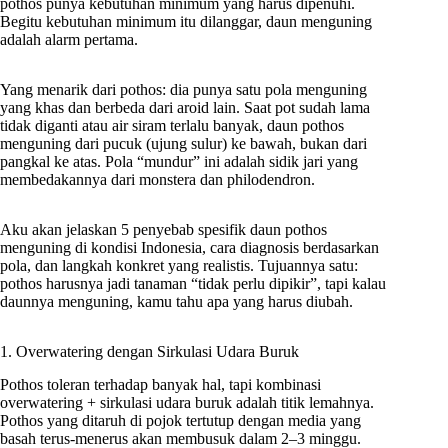
pothos punya kebutuhan minimum yang harus dipenuhi.
Begitu kebutuhan minimum itu dilanggar, daun menguning
adalah alarm pertama.
Yang menarik dari pothos: dia punya satu pola menguning
yang khas dan berbeda dari aroid lain. Saat pot sudah lama
tidak diganti atau air siram terlalu banyak, daun pothos
menguning dari pucuk (ujung sulur) ke bawah, bukan dari
pangkal ke atas. Pola “mundur” ini adalah sidik jari yang
membedakannya dari monstera dan philodendron.
Aku akan jelaskan 5 penyebab spesifik daun pothos
menguning di kondisi Indonesia, cara diagnosis berdasarkan
pola, dan langkah konkret yang realistis. Tujuannya satu:
pothos harusnya jadi tanaman “tidak perlu dipikir”, tapi kalau
daunnya menguning, kamu tahu apa yang harus diubah.
1. Overwatering dengan Sirkulasi Udara Buruk
Pothos toleran terhadap banyak hal, tapi kombinasi
overwatering + sirkulasi udara buruk adalah titik lemahnya.
Pothos yang ditaruh di pojok tertutup dengan media yang
basah terus-menerus akan membusuk dalam 2–3 minggu.