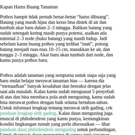
Kapan Harus Buang Tanaman
Pothos hampir tidak pernah benar-benar “harus dibuang”.
Batang yang masih hijau dan keras bisa distek di air dan
tumbuh akar baru dalam 2–3 minggu. Bahkan batang yang
sudah setengah kering masih punya potensi, asalkan ada
minimal 2–3 node (buku batang) yang masih hidup. Jadi
sebelum kamu buang pothos yang terlihat “mati”, potong
batang menjadi ruas-ruas 10–15 cm, masukkan ke air, dan
tunggu 2–3 minggu. Akar baru akan tumbuh dari node, dan
kamu punya pothos baru.
Pothos adalah tanaman yang sempurna untuk siapa saja yang
baru mulai belajar merawat tanaman hias — karena dia
“memaafkan” banyak kesalahan dan bereaksi dengan jelas
saat ada masalah. Kalau kamu sudah menguasai 5 penyebab
di atas dan bisa membaca pola arah menguning, kamu sudah
bisa merawat pothos dengan baik selama bertahun-tahun.
Untuk informasi lengkap tentang merawat sirih gading, cek
panduan lengkap sirih gading
. Kalau daun menguning juga
muncul di philodendron yang kamu punya, kemungkinan
kondisi lingkungan rumah yang perlu disesuaikan — lihat
panduan daun philodendron menguning
untuk perbandingan.
Untuk diagnosis daun menguning di semua jenis tanaman