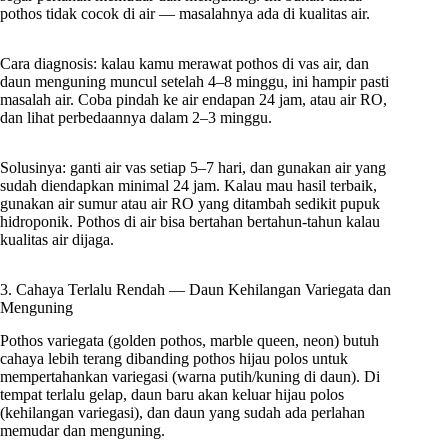
pothos tidak cocok di air — masalahnya ada di kualitas air.
Cara diagnosis: kalau kamu merawat pothos di vas air, dan
daun menguning muncul setelah 4–8 minggu, ini hampir pasti
masalah air. Coba pindah ke air endapan 24 jam, atau air RO,
dan lihat perbedaannya dalam 2–3 minggu.
Solusinya: ganti air vas setiap 5–7 hari, dan gunakan air yang
sudah diendapkan minimal 24 jam. Kalau mau hasil terbaik,
gunakan air sumur atau air RO yang ditambah sedikit pupuk
hidroponik. Pothos di air bisa bertahan bertahun-tahun kalau
kualitas air dijaga.
3. Cahaya Terlalu Rendah — Daun Kehilangan Variegata dan
Menguning
Pothos variegata (golden pothos, marble queen, neon) butuh
cahaya lebih terang dibanding pothos hijau polos untuk
mempertahankan variegasi (warna putih/kuning di daun). Di
tempat terlalu gelap, daun baru akan keluar hijau polos
(kehilangan variegasi), dan daun yang sudah ada perlahan
memudar dan menguning.