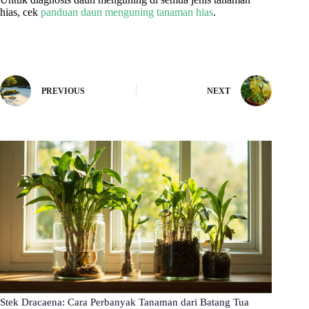
hias, cek
panduan daun menguning tanaman hias
.
PREVIOUS
NEXT
Stek Dracaena: Cara Perbanyak Tanaman dari Batang Tua