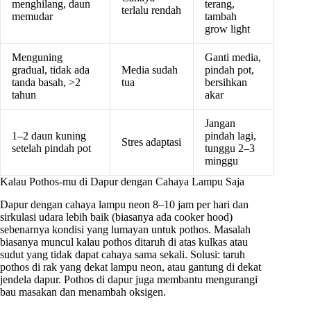
menghilang, daun
terang,
terlalu rendah
memudar
tambah
grow light
Menguning
Ganti media,
gradual, tidak ada
Media sudah
pindah pot,
tanda basah, >2
tua
bersihkan
tahun
akar
Jangan
1–2 daun kuning
pindah lagi,
Stres adaptasi
setelah pindah pot
tunggu 2–3
minggu
Kalau Pothos-mu di Dapur dengan Cahaya Lampu Saja
Dapur dengan cahaya lampu neon 8–10 jam per hari dan
sirkulasi udara lebih baik (biasanya ada cooker hood)
sebenarnya kondisi yang lumayan untuk pothos. Masalah
biasanya muncul kalau pothos ditaruh di atas kulkas atau
sudut yang tidak dapat cahaya sama sekali. Solusi: taruh
pothos di rak yang dekat lampu neon, atau gantung di dekat
jendela dapur. Pothos di dapur juga membantu mengurangi
bau masakan dan menambah oksigen.