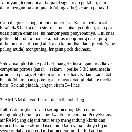
Akar yang terendam air tanpa oksigen mati perlahan, dan
daun menguning dari pucuk (ujung sulur) ke arah pangkal.
Cara diagnosis: angkat pot dan periksa. Kalau media masih
basah 4–5 hari setelah siram, atau tatakan penuh air, atau pot
tidak punya drainase, ini hampir pasti penyebabnya. Ciri khas
pothos dibanding monstera: pothos menguning dari ujung
dulu, bukan dari pangkal. Kalau kamu lihat daun pucuk (yang
paling muda) menguning, langsung cek drainase.
Solusinya: pindah ke pot berlubang drainase, ganti media ke
campuran porous (tanah + sekam + perlite 5:3:2 atau media
aroid siap pakai). Hentikan siram 5–7 hari. Kalau akar sudah
busuk (hitam, bau), potong akar busuk dan pindah ke media
baru. Setelah pindah, jangan siram 3–4 hari.
2. Air PAM dengan Klorin dan Mineral Tinggi
Pothos di air (dalam vas) sering menunjukkan daun
menguning bertahap dalam 1–2 bulan pertama. Penyebabnya:
air PAM yang diganti rutin tetap mengandung klorin dan
mineral yang terakumulasi di air. Daun yang tadinya hijau
segar perlahan memudar dan menguning. Ini bukan tanda