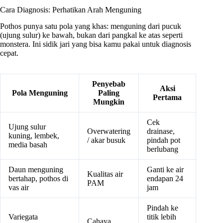
Cara Diagnosis: Perhatikan Arah Menguning
Pothos punya satu pola yang khas: menguning dari pucuk
(ujung sulur) ke bawah, bukan dari pangkal ke atas seperti
monstera. Ini sidik jari yang bisa kamu pakai untuk diagnosis
cepat.
Penyebab
Aksi
Pola Menguning
Paling
Pertama
Mungkin
Cek
Ujung sulur
Overwatering
drainase,
kuning, lembek,
/ akar busuk
pindah pot
media basah
berlubang
Daun menguning
Ganti ke air
Kualitas air
bertahap, pothos di
endapan 24
PAM
vas air
jam
Pindah ke
Variegata
titik lebih
Cahaya