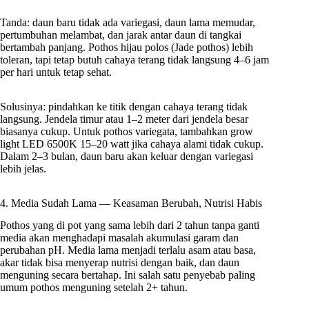
Tanda: daun baru tidak ada variegasi, daun lama memudar,
pertumbuhan melambat, dan jarak antar daun di tangkai
bertambah panjang. Pothos hijau polos (Jade pothos) lebih
toleran, tapi tetap butuh cahaya terang tidak langsung 4–6 jam
per hari untuk tetap sehat.
Solusinya: pindahkan ke titik dengan cahaya terang tidak
langsung. Jendela timur atau 1–2 meter dari jendela besar
biasanya cukup. Untuk pothos variegata, tambahkan grow
light LED 6500K 15–20 watt jika cahaya alami tidak cukup.
Dalam 2–3 bulan, daun baru akan keluar dengan variegasi
lebih jelas.
4. Media Sudah Lama — Keasaman Berubah, Nutrisi Habis
Pothos yang di pot yang sama lebih dari 2 tahun tanpa ganti
media akan menghadapi masalah akumulasi garam dan
perubahan pH. Media lama menjadi terlalu asam atau basa,
akar tidak bisa menyerap nutrisi dengan baik, dan daun
menguning secara bertahap. Ini salah satu penyebab paling
umum pothos menguning setelah 2+ tahun.