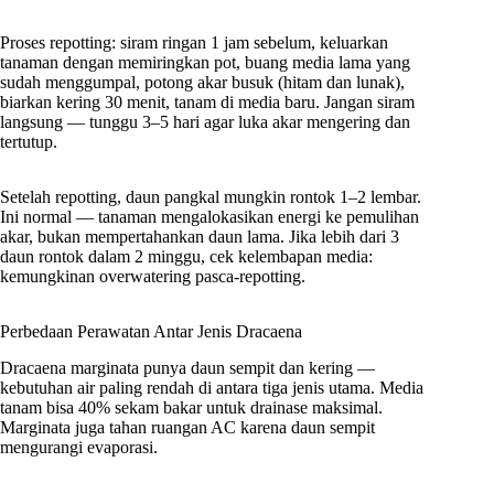
Proses repotting: siram ringan 1 jam sebelum, keluarkan
tanaman dengan memiringkan pot, buang media lama yang
sudah menggumpal, potong akar busuk (hitam dan lunak),
biarkan kering 30 menit, tanam di media baru. Jangan siram
langsung — tunggu 3–5 hari agar luka akar mengering dan
tertutup.
Setelah repotting, daun pangkal mungkin rontok 1–2 lembar.
Ini normal — tanaman mengalokasikan energi ke pemulihan
akar, bukan mempertahankan daun lama. Jika lebih dari 3
daun rontok dalam 2 minggu, cek kelembapan media:
kemungkinan overwatering pasca-repotting.
Perbedaan Perawatan Antar Jenis Dracaena
Dracaena marginata punya daun sempit dan kering —
kebutuhan air paling rendah di antara tiga jenis utama. Media
tanam bisa 40% sekam bakar untuk drainase maksimal.
Marginata juga tahan ruangan AC karena daun sempit
mengurangi evaporasi.