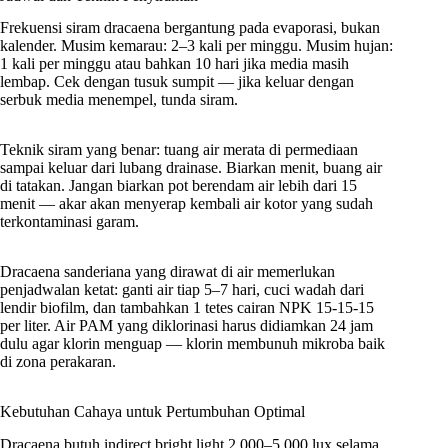
Frekuensi siram dracaena bergantung pada evaporasi, bukan
kalender. Musim kemarau: 2–3 kali per minggu. Musim hujan:
1 kali per minggu atau bahkan 10 hari jika media masih
lembap. Cek dengan tusuk sumpit — jika keluar dengan
serbuk media menempel, tunda siram.
Teknik siram yang benar: tuang air merata di permediaan
sampai keluar dari lubang drainase. Biarkan menit, buang air
di tatakan. Jangan biarkan pot berendam air lebih dari 15
menit — akar akan menyerap kembali air kotor yang sudah
terkontaminasi garam.
Dracaena sanderiana yang dirawat di air memerlukan
penjadwalan ketat: ganti air tiap 5–7 hari, cuci wadah dari
lendir biofilm, dan tambahkan 1 tetes cairan NPK 15-15-15
per liter. Air PAM yang diklorinasi harus didiamkan 24 jam
dulu agar klorin menguap — klorin membunuh mikroba baik
di zona perakaran.
Kebutuhan Cahaya untuk Pertumbuhan Optimal
Dracaena butuh indirect bright light 2.000–5.000 lux selama