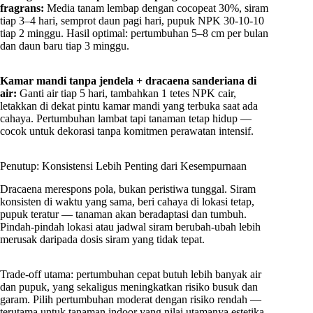
fragrans:
Media tanam lembap dengan cocopeat 30%, siram
tiap 3–4 hari, semprot daun pagi hari, pupuk NPK 30-10-10
tiap 2 minggu. Hasil optimal: pertumbuhan 5–8 cm per bulan
dan daun baru tiap 3 minggu.
Kamar mandi tanpa jendela + dracaena sanderiana di
air:
Ganti air tiap 5 hari, tambahkan 1 tetes NPK cair,
letakkan di dekat pintu kamar mandi yang terbuka saat ada
cahaya. Pertumbuhan lambat tapi tanaman tetap hidup —
cocok untuk dekorasi tanpa komitmen perawatan intensif.
Penutup: Konsistensi Lebih Penting dari Kesempurnaan
Dracaena merespons pola, bukan peristiwa tunggal. Siram
konsisten di waktu yang sama, beri cahaya di lokasi tetap,
pupuk teratur — tanaman akan beradaptasi dan tumbuh.
Pindah-pindah lokasi atau jadwal siram berubah-ubah lebih
merusak daripada dosis siram yang tidak tepat.
Trade-off utama: pertumbuhan cepat butuh lebih banyak air
dan pupuk, yang sekaligus meningkatkan risiko busuk dan
garam. Pilih pertumbuhan moderat dengan risiko rendah —
terutama untuk tanaman indoor yang nilai utamanya estetika,