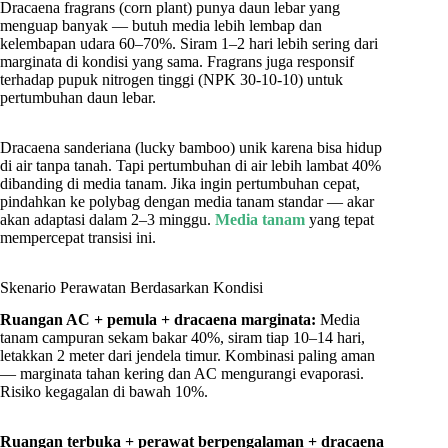
Dracaena fragrans (corn plant) punya daun lebar yang
menguap banyak — butuh media lebih lembap dan
kelembapan udara 60–70%. Siram 1–2 hari lebih sering dari
marginata di kondisi yang sama. Fragrans juga responsif
terhadap pupuk nitrogen tinggi (NPK 30-10-10) untuk
pertumbuhan daun lebar.
Dracaena sanderiana (lucky bamboo) unik karena bisa hidup
di air tanpa tanah. Tapi pertumbuhan di air lebih lambat 40%
dibanding di media tanam. Jika ingin pertumbuhan cepat,
pindahkan ke polybag dengan media tanam standar — akar
akan adaptasi dalam 2–3 minggu.
Media tanam
yang tepat
mempercepat transisi ini.
Skenario Perawatan Berdasarkan Kondisi
Ruangan AC + pemula + dracaena marginata:
Media
tanam campuran sekam bakar 40%, siram tiap 10–14 hari,
letakkan 2 meter dari jendela timur. Kombinasi paling aman
— marginata tahan kering dan AC mengurangi evaporasi.
Risiko kegagalan di bawah 10%.
Ruangan terbuka + perawat berpengalaman + dracaena