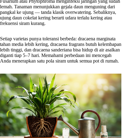
Fusarium atau Phytophroma menginfeksi jaringan yang sudah
lemah. Tanaman menunjukkan gejala daun menguning dari
pangkal ke ujung — tanda klasik overwatering. Sebaliknya,
ujung daun cokelat kering berarti udara terlalu kering atau
frekuensi siram kurang.
Setiap varietas punya toleransi berbeda: dracaena marginata
tahan media lebih kering, dracaena fragrans butuh kelembapan
lebih tinggi, dan dracaena sanderiana bisa hidup di air asalkan
diganti tiap 5–7 hari. Memahami perbedaan ini mencegah
Anda menerapkan satu pola siram untuk semua pot di rumah.