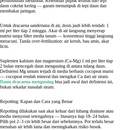
pertumbuhan melambat. Kelebihan pupuk terlihat dari tepi
daun cokelat kering — garam menumpuk di tepi daun dan
membakar jaringan.
Untuk dracaena sanderiana di air, dosis jauh lebih rendah: 1
ml per liter tiap 2 minggu. Akar di air langsung menyerap
nutrisi tanpa filter media tanam — konsentrasi tinggi langsung
meracuni. Tanda over-fertilization: air keruh, bau amis, akar
licin.
Suplemen kalsium dan magnesium (Ca-Mg) 1 ml per liter tiap
2 bulan mencegah daun menguning di antara tulang daun.
Defisiensi Mg umum terjadi di media berbasis cocopeat murni
— cocopeat rendah mineral dan mengikat Ca dari air siram.
Daun dracaena menguning
bisa jadi awal dari defisiensi ini,
bukan sekadar masalah siram.
Repotting: Kapan dan Cara yang Benar
Repotting dilakukan saat akar keluar dari lubang drainase atau
media menyusut setengahnya — biasanya tiap 18–24 bulan.
Pilih pot 2–3 cm lebih besar dari sebelumnya. Pot terlalu besar
menahan air lebih lama dan meningkatkan risiko busuk.