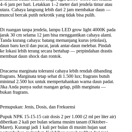
4–6 jam per hari. Letakkan 1–2 meter dari jendela timur atau
utara. Cahaya langsung lebih dari 2 jam membakar daun —
muncul bercak putih nekrotik yang tidak bisa pulih.
Di ruangan tanpa jendela, lampu LED grow light 4000K pada
jarak 30 cm selama 12 jam bisa menggantikan cahaya alami.
Tanda kurang cahaya: batang memanjang kurus (etiolasi),
daun baru kecil dan pucat, jarak antar-daun melebar. Pindah
ke lokasi lebih terang secara bertahap — perpindahan drastis
membuat daun shock dan rontok.
Dracaena marginata toleransi cahaya lebih rendah dibanding
fragrans. Marginata tetap sehat di 1.500 lux; fragrans butuh
minimal 2.500 lux untuk mempertahankan warna daun padat.
Jika Anda punya sudut ruangan gelap, pilih marginata —
bukan fragrans.
Pemupukan: Jenis, Dosis, dan Frekuensi
Pupuk NPK 15-15-15 cair dosis 2 per 1.000 (2 ml per liter air)
diberikan 2 kali per bulan selama musim tanam (Oktober–
Maret). Kurangi jadi 1 kali per bulan di musim hujan saat