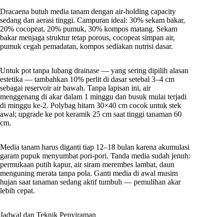
Dracaena butuh media tanam dengan air-holding capacity
sedang dan aerasi tinggi. Campuran ideal: 30% sekam bakar,
20% cocopeat, 20% pumuk, 30% kompos matang. Sekam
bakar menjaga struktur tetap porous, cocopeat simpan air,
pumuk cegah pemadatan, kompos sediakan nutrisi dasar.
Untuk pot tanpa lubang drainase — yang sering dipilih alasan
estetika — tambahkan 10% perlit di dasar setebal 3–4 cm
sebagai reservoir air bawah. Tanpa lapisan ini, air
menggenang di akar dalam 1 minggu dan busuk mulai terjadi
di minggu ke-2. Polybag hitam 30×40 cm cocok untuk stek
awal; upgrade ke pot keramik 25 cm saat tinggi tanaman 60
cm.
Media tanam harus diganti tiap 12–18 bulan karena akumulasi
garam pupuk menyumbat pori-pori. Tanda media sudah jenuh:
permukaan putih kapur, air siram merembes lambat, daun
menguning merata tanpa pola. Ganti media di awal musim
hujan saat tanaman sedang aktif tumbuh — pemulihan akar
lebih cepat.
Jadwal dan Teknik Penyiraman