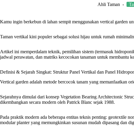
Ahli Taman
Ta
Kamu ingin berkebun di lahan sempit menggunakan vertical garden 
Taman vertikal kini populer sebagai solusi hijau untuk rumah minimali
Artikel ini memperdalam teknik, pemilihan sistem (termasuk hidroponik
jadwal perawatan, dan matriks kecocokan tanaman untuk membantu kep
Definisi & Sejarah Singkat: Struktur Panel Vertikal dan Panel Hidropo
Vertical garden adalah metode bercocok tanam yang memanfaatkan orient
Sejarahnya dimulai dari konsep Vegetation Bearing Architectonic Stru
dikembangkan secara modern oleh Patrick Blanc sejak 1988.
Pada praktik modern ada beberapa entitas teknis penting: geotextile n
modular planter yang memungkinkan susunan mudah dipasang dan dig