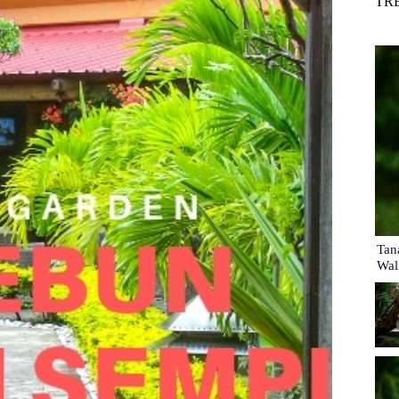
TR
Tan
Wal