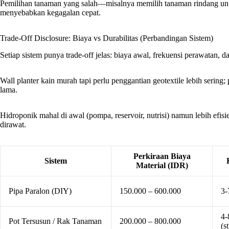
Pemilihan tanaman yang salah—misalnya memilih tanaman rindang u
menyebabkan kegagalan cepat.
Trade-Off Disclosure: Biaya vs Durabilitas (Perbandingan Sistem)
Setiap sistem punya trade-off jelas: biaya awal, frekuensi perawatan, d
Wall planter kain murah tapi perlu penggantian geotextile lebih sering
lama.
Hidroponik mahal di awal (pompa, reservoir, nutrisi) namun lebih efisi
dirawat.
Perkiraan Biaya
Sistem
Material (IDR)
Pipa Paralon (DIY)
150.000 – 600.000
3-
4-
Pot Tersusun / Rak Tanaman
200.000 – 800.000
(s