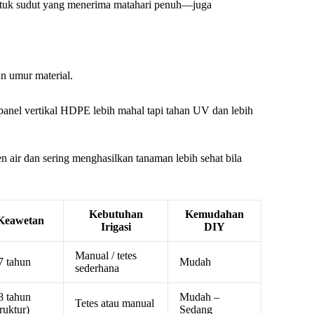
ntuk sudut yang menerima matahari penuh—juga
an umur material.
; panel vertikal HDPE lebih mahal tapi tahan UV dan lebih
en air dan sering menghasilkan tanaman lebih sehat bila
Kebutuhan
Kemudahan
Keawetan
Irigasi
DIY
Manual / tetes
7 tahun
Mudah
sederhana
8 tahun
Mudah –
Tetes atau manual
truktur)
Sedang