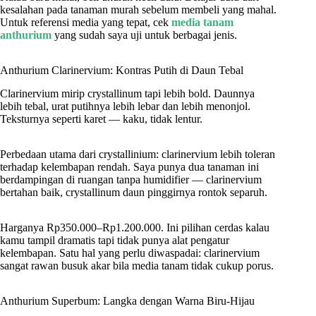
kesalahan pada tanaman murah sebelum membeli yang mahal.
Untuk referensi media yang tepat, cek
media tanam
anthurium
yang sudah saya uji untuk berbagai jenis.
Anthurium Clarinervium: Kontras Putih di Daun Tebal
Clarinervium mirip crystallinum tapi lebih bold. Daunnya
lebih tebal, urat putihnya lebih lebar dan lebih menonjol.
Teksturnya seperti karet — kaku, tidak lentur.
Perbedaan utama dari crystallinium: clarinervium lebih toleran
terhadap kelembapan rendah. Saya punya dua tanaman ini
berdampingan di ruangan tanpa humidifier — clarinervium
bertahan baik, crystallinum daun pinggirnya rontok separuh.
Harganya Rp350.000–Rp1.200.000. Ini pilihan cerdas kalau
kamu tampil dramatis tapi tidak punya alat pengatur
kelembapan. Satu hal yang perlu diwaspadai: clarinervium
sangat rawan busuk akar bila media tanam tidak cukup porus.
Anthurium Superbum: Langka dengan Warna Biru-Hijau