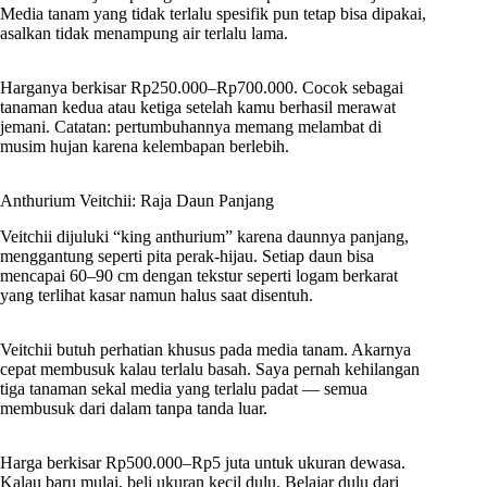
Media tanam yang tidak terlalu spesifik pun tetap bisa dipakai,
asalkan tidak menampung air terlalu lama.
Harganya berkisar Rp250.000–Rp700.000. Cocok sebagai
tanaman kedua atau ketiga setelah kamu berhasil merawat
jemani. Catatan: pertumbuhannya memang melambat di
musim hujan karena kelembapan berlebih.
Anthurium Veitchii: Raja Daun Panjang
Veitchii dijuluki “king anthurium” karena daunnya panjang,
menggantung seperti pita perak-hijau. Setiap daun bisa
mencapai 60–90 cm dengan tekstur seperti logam berkarat
yang terlihat kasar namun halus saat disentuh.
Veitchii butuh perhatian khusus pada media tanam. Akarnya
cepat membusuk kalau terlalu basah. Saya pernah kehilangan
tiga tanaman sekal media yang terlalu padat — semua
membusuk dari dalam tanpa tanda luar.
Harga berkisar Rp500.000–Rp5 juta untuk ukuran dewasa.
Kalau baru mulai, beli ukuran kecil dulu. Belajar dulu dari