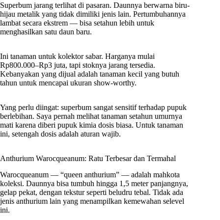
Superbum jarang terlihat di pasaran. Daunnya berwarna biru-
hijau metalik yang tidak dimiliki jenis lain. Pertumbuhannya
lambat secara ekstrem — bisa setahun lebih untuk
menghasilkan satu daun baru.
Ini tanaman untuk kolektor sabar. Harganya mulai
Rp800.000–Rp3 juta, tapi stoknya jarang tersedia.
Kebanyakan yang dijual adalah tanaman kecil yang butuh
tahun untuk mencapai ukuran show-worthy.
Yang perlu diingat: superbum sangat sensitif terhadap pupuk
berlebihan. Saya pernah melihat tanaman setahun umurnya
mati karena diberi pupuk kimia dosis biasa. Untuk tanaman
ini, setengah dosis adalah aturan wajib.
Anthurium Warocqueanum: Ratu Terbesar dan Termahal
Warocqueanum — “queen anthurium” — adalah mahkota
koleksi. Daunnya bisa tumbuh hingga 1,5 meter panjangnya,
gelap pekat, dengan tekstur seperti beludru tebal. Tidak ada
jenis anthurium lain yang menampilkan kemewahan selevel
ini.