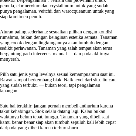
kolektor berpengalaman”. Jemani dan plowmanii untuk
pemula, clarinervium dan crystallinum untuk yang sudah
punya pengalaman, veitchii dan warocqueanum untuk yang
siap komitmen penuh.
Aturan paling sederhana: sesuaikan pilihan dengan kondisi
rumahmu, bukan dengan keinginan estetika semata. Tanaman
yang cocok dengan lingkungannya akan tumbuh dengan
sedikit perlawanan. Tanaman yang salah tempat akan terus
bergantung pada intervensi manual — dan pada akhirnya
menyerah.
Pilih satu jenis yang levelnya sesuai kemampuanmu saat ini.
Rawat sampai berkembang biak. Naik level dari situ. Itu cara
yang sudah terbukti — bukan teori, tapi pengalaman
lapangan.
Satu hal terakhir: jangan pernah membeli anthurium karena
takut kehabingan. Stok selalu datang lagi. Kalau bukan
waktunya belum tepat, tunggu. Tanaman yang dibeli saat
kamu benar-benar siap akan tumbuh sepuluh kali lebih cepat
daripada yang dibeli karena terburu-buru.