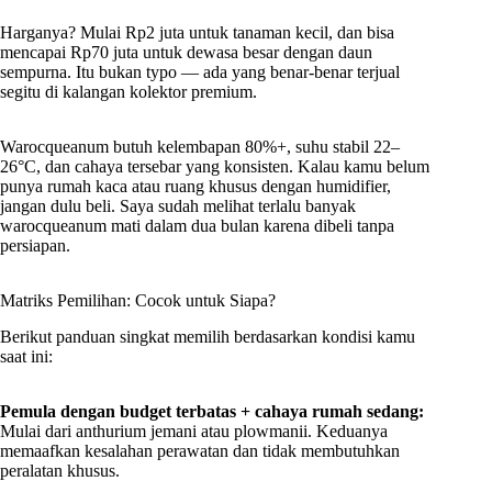
Harganya? Mulai Rp2 juta untuk tanaman kecil, dan bisa
mencapai Rp70 juta untuk dewasa besar dengan daun
sempurna. Itu bukan typo — ada yang benar-benar terjual
segitu di kalangan kolektor premium.
Warocqueanum butuh kelembapan 80%+, suhu stabil 22–
26°C, dan cahaya tersebar yang konsisten. Kalau kamu belum
punya rumah kaca atau ruang khusus dengan humidifier,
jangan dulu beli. Saya sudah melihat terlalu banyak
warocqueanum mati dalam dua bulan karena dibeli tanpa
persiapan.
Matriks Pemilihan: Cocok untuk Siapa?
Berikut panduan singkat memilih berdasarkan kondisi kamu
saat ini:
Pemula dengan budget terbatas + cahaya rumah sedang:
Mulai dari anthurium jemani atau plowmanii. Keduanya
memaafkan kesalahan perawatan dan tidak membutuhkan
peralatan khusus.