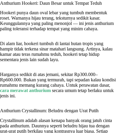
Anthurium Hookeri: Daun Besar untuk Tempat Teduh
Hookeri punya daun oval lebar yang tumbuh membentuk
roset. Warnanya hijau terang, teksturnya sedikit kasar.
Keunggulannya yang paling menonjol — ini jenis anthurium
paling toleransi terhadap tempat yang minim cahaya.
Di alam liar, hookeri tumbuh di lantai hutan tropis yang
hampir tidak terkena sinar matahari langsung. Artinya, kalau
kamar atau teras rumahmu teduh, hookeri tetap hidup
sementara jenis lain sudah layu.
Harganya sedikit di atas jemani, sekitar Rp300.000–
Rp600.000. Bukan yang termurah, tapi sepadan kalau kondisi
rumahmu memang kurang cahaya. Untuk perawatan dasar,
cara merawat anthurium
secara umum tetap berlaku untuk
jenis ini.
Anthurium Crystallinum: Beludru dengan Urat Putih
Crystallinum adalah alasan kenapa banyak orang jatuh cinta
pada anthurium. Daunnya seperti beludru hijau tua dengan
urat-urat putih berkilau yang kontrasnya luar biasa. Setiap