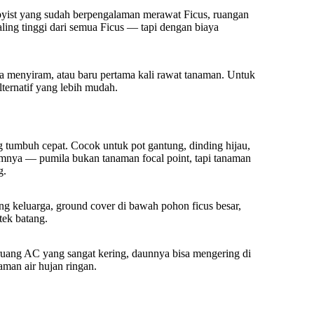
byist yang sudah berpengalaman merawat Ficus, ruangan
ling tinggi dari semua Ficus — tapi dengan biaya
upa menyiram, atau baru pertama kali rawat tanaman. Untuk
lternatif yang lebih mudah.
g tumbuh cepat. Cocok untuk pot gantung, dinding hijau,
lumnya — pumila bukan tanaman focal point, tapi tanaman
g.
uang keluarga, ground cover di bawah pohon ficus besar,
tek batang.
 ruang AC yang sangat kering, daunnya bisa mengering di
aman air hujan ringan.