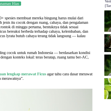
Ver
anaman Hias
[Ta
800+ spesies membuat mereka bingung harus mulai dari
ah jenis itu cocok dengan ruang, cahaya, dan pengalaman
rontok di minggu pertama, bentuknya tidak sesuai
 Ficus bereaksi berbeda terhadap cahaya, kelembaban, dan
icus lyrata butuh cahaya terang tidak langsung — kalau
ling cocok untuk rumah Indonesia — berdasarkan kondisi
dengan konteks lokal: teras beratap, ruang tamu ber-AC,
uan lengkap merawat Ficus
agar tahu cara dasar merawat
ra merawatnya”.