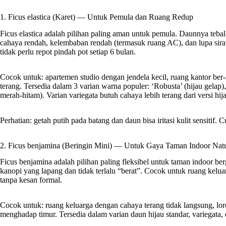
1. Ficus elastica (Karet) — Untuk Pemula dan Ruang Redup
Ficus elastica adalah pilihan paling aman untuk pemula. Daunnya tebal
cahaya rendah, kelembaban rendah (termasuk ruang AC), dan lupa si
tidak perlu repot pindah pot setiap 6 bulan.
Cocok untuk: apartemen studio dengan jendela kecil, ruang kantor ber-
terang. Tersedia dalam 3 varian warna populer: ‘Robusta’ (hijau gelap),
merah-hitam). Varian variegata butuh cahaya lebih terang dari versi hija
Perhatian: getah putih pada batang dan daun bisa iritasi kulit sensitif. 
2. Ficus benjamina (Beringin Mini) — Untuk Gaya Taman Indoor Natu
Ficus benjamina adalah pilihan paling fleksibel untuk taman indoor be
kanopi yang lapang dan tidak terlalu “berat”. Cocok untuk ruang keluar
tanpa kesan formal.
Cocok untuk: ruang keluarga dengan cahaya terang tidak langsung, lor
menghadap timur. Tersedia dalam varian daun hijau standar, variegata, d