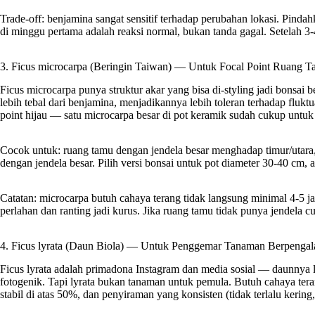
Trade-off: benjamina sangat sensitif terhadap perubahan lokasi. Pinda
di minggu pertama adalah reaksi normal, bukan tanda gagal. Setelah 3-
3. Ficus microcarpa (Beringin Taiwan) — Untuk Focal Point Ruang 
Ficus microcarpa punya struktur akar yang bisa di-styling jadi bonsai 
lebih tebal dari benjamina, menjadikannya lebih toleran terhadap fluk
point hijau — satu microcarpa besar di pot keramik sudah cukup untu
Cocok untuk: ruang tamu dengan jendela besar menghadap timur/utara,
dengan jendela besar. Pilih versi bonsai untuk pot diameter 30-40 cm, 
Catatan: microcarpa butuh cahaya terang tidak langsung minimal 4-5 ja
perlahan dan ranting jadi kurus. Jika ruang tamu tidak punya jendela cuk
4. Ficus lyrata (Daun Biola) — Untuk Penggemar Tanaman Berpenga
Ficus lyrata adalah primadona Instagram dan media sosial — daunnya l
fotogenik. Tapi lyrata bukan tanaman untuk pemula. Butuh cahaya tera
stabil di atas 50%, dan penyiraman yang konsisten (tidak terlalu kering, 