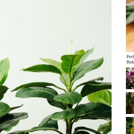
Per
Buk