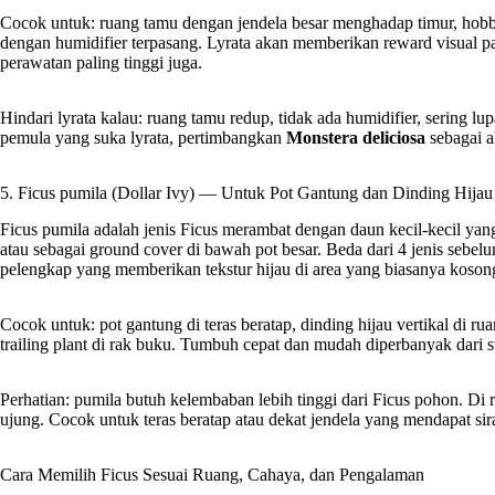
Cocok untuk: ruang tamu dengan jendela besar menghadap timur, hob
dengan humidifier terpasang. Lyrata akan memberikan reward visual pa
perawatan paling tinggi juga.
Hindari lyrata kalau: ruang tamu redup, tidak ada humidifier, sering l
pemula yang suka lyrata, pertimbangkan
Monstera deliciosa
sebagai a
5. Ficus pumila (Dollar Ivy) — Untuk Pot Gantung dan Dinding Hijau
Ficus pumila adalah jenis Ficus merambat dengan daun kecil-kecil yan
atau sebagai ground cover di bawah pot besar. Beda dari 4 jenis sebe
pelengkap yang memberikan tekstur hijau di area yang biasanya koson
Cocok untuk: pot gantung di teras beratap, dinding hijau vertikal di r
trailing plant di rak buku. Tumbuh cepat dan mudah diperbanyak dari s
Perhatian: pumila butuh kelembaban lebih tinggi dari Ficus pohon. Di
ujung. Cocok untuk teras beratap atau dekat jendela yang mendapat sir
Cara Memilih Ficus Sesuai Ruang, Cahaya, dan Pengalaman