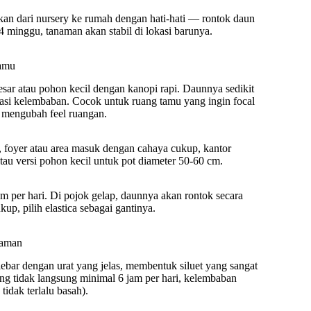
hkan dari nursery ke rumah dengan hati-hati — rontok daun
4 minggu, tanaman akan stabil di lokasi barunya.
Tamu
besar atau pohon kecil dengan kanopi rapi. Daunnya sedikit
tuasi kelembaban. Cocok untuk ruang tamu yang ingin focal
k mengubah feel ruangan.
 foyer atau area masuk dengan cahaya cukup, kantor
atau versi pohon kecil untuk pot diameter 50-60 cm.
m per hari. Di pojok gelap, daunnya akan rontok secara
up, pilih elastica sebagai gantinya.
laman
ebar dengan urat yang jelas, membentuk siluet yang sangat
ng tidak langsung minimal 6 jam per hari, kelembaban
tidak terlalu basah).