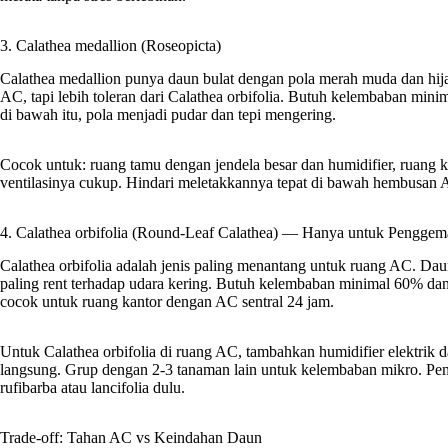
3. Calathea medallion (Roseopicta)
Calathea medallion punya daun bulat dengan pola merah muda dan hijau
AC, tapi lebih toleran dari Calathea orbifolia. Butuh kelembaban min
di bawah itu, pola menjadi pudar dan tepi mengering.
Cocok untuk: ruang tamu dengan jendela besar dan humidifier, ruang
ventilasinya cukup. Hindari meletakkannya tepat di bawah hembusan 
4. Calathea orbifolia (Round-Leaf Calathea) — Hanya untuk Pengge
Calathea orbifolia adalah jenis paling menantang untuk ruang AC. Dau
paling rent terhadap udara kering. Butuh kelembaban minimal 60% dan
cocok untuk ruang kantor dengan AC sentral 24 jam.
Untuk Calathea orbifolia di ruang AC, tambahkan humidifier elektrik d
langsung. Grup dengan 2-3 tanaman lain untuk kelembaban mikro. Pemu
rufibarba atau lancifolia dulu.
Trade-off: Tahan AC vs Keindahan Daun