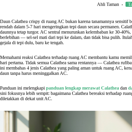
Ahli Taman
T
Daun Calathea crispy di ruang AC bukan karena tanamannya sensitif 
rendah dalam 5-7 hari mengeringkan tepi daun secara permanen. Cala
daunnya tetap turgor. AC sentral menurunkan kelembaban ke 30-40%, d
berlebihan — sel-sel mati dari tepi ke dalam, dan tidak bisa pulih. It
gejala di tepi dulu, baru ke tengah.
Memahami reaksi Calathea terhadap ruang AC membantu kamu memilih j
hari pertama. Tidak semua Calathea sama rentannya — Calathea rufibarb
ini membahas 4 jenis Calathea yang paling aman untuk ruang AC, kena
daun tanpa harus meninggalkan AC.
Panduan ini melengkapi
panduan lengkap merawat Calathea
dan
d
sini fokusnya lebih sempit: bagaimana Calathea bereaksi terhadap rua
diletakkan di dekat unit AC.