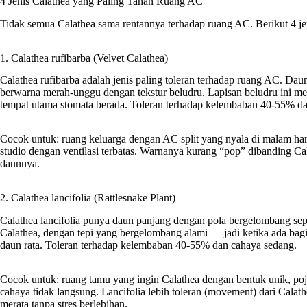
4 Jenis Calathea yang Paling Tahan Ruang AC
Tidak semua Calathea sama rentannya terhadap ruang AC. Berikut 4 jen
1. Calathea rufibarba (Velvet Calathea)
Calathea rufibarba adalah jenis paling toleran terhadap ruang AC. D
berwarna merah-unggu dengan tekstur beludru. Lapisan beludru ini
tempat utama stomata berada. Toleran terhadap kelembaban 40-55% dan
Cocok untuk: ruang keluarga dengan AC split yang nyala di malam hari
studio dengan ventilasi terbatas. Warnanya kurang “pop” dibanding Cala
daunnya.
2. Calathea lancifolia (Rattlesnake Plant)
Calathea lancifolia punya daun panjang dengan pola bergelombang seper
Calathea, dengan tepi yang bergelombang alami — jadi ketika ada bag
daun rata. Toleran terhadap kelembaban 40-55% dan cahaya sedang.
Cocok untuk: ruang tamu yang ingin Calathea dengan bentuk unik, pojo
cahaya tidak langsung. Lancifolia lebih toleran (movement) dari Cal
merata tanpa stres berlebihan.