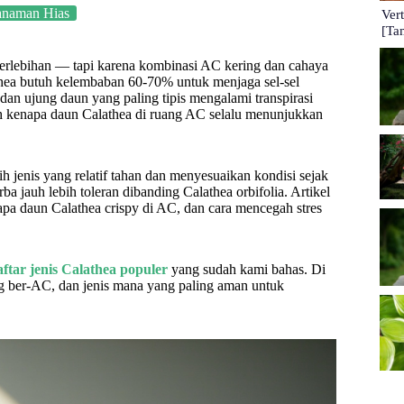
anaman Hias
Ver
[Ta
berlebihan — tapi karena kombinasi AC kering dan cahaya
thea butuh kelembaban 60-70% untuk menjaga sel-sel
an ujung daun yang paling tipis mengalami transpirasi
ulah kenapa daun Calathea di ruang AC selalu menunjukkan
enis yang relatif tahan dan menyesuaikan kondisi sejak
a jauh lebih toleran dibanding Calathea orbifolia. Artikel
pa daun Calathea crispy di AC, dan cara mencegah stres
aftar jenis Calathea populer
yang sudah kami bahas. Di
ng ber-AC, dan jenis mana yang paling aman untuk