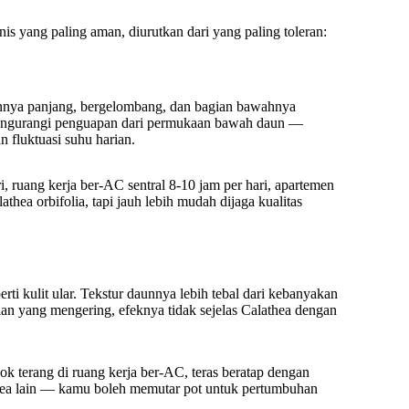
is yang paling aman, diurutkan dari yang paling toleran:
aunnya panjang, bergelombang, dan bagian bawahnya
 mengurangi penguapan dari permukaan bawah daun —
 fluktuasi suhu harian.
, ruang kerja ber-AC sentral 8-10 jam per hari, apartemen
thea orbifolia, tapi jauh lebih mudah dijaga kualitas
ti kulit ular. Tekstur daunnya lebih tebal dari kebanyakan
ian yang mengering, efeknya tidak sejelas Calathea dengan
k terang di ruang kerja ber-AC, teras beratap dengan
athea lain — kamu boleh memutar pot untuk pertumbuhan