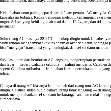
udara meningkat, dan cahaya tidak langsung berkurang. Keempatnya m
Kelembaban turun paling cepat dalam 1-2 jam pertama AC menyala. Ca
kapasitas ini terbatas. Ketika transpirasi melebihi kemampuan akar me
turgor. Sel-sel yang kehilangan air mati dalam 12-24 jam, dan tidak bi
permanen.
Suhu ruang AC biasanya 22-24°C — cukup dingin untuk Calathea yang 
Suhu rendah menghambat aktivitas enzim di akar dan daun, sehingga p
bisa “mengejar” transpirasi yang meningkat, dan sel-sel daun mati dari 
Sirkulasi udara dari hembusan AC langsung mengeringkan permukaan da
dan lebar — seperti Calathea orbifolia — paling menderita. Calathea 
seperti Calathea rufibarba — lebih tahan karena permukaan daun yan
udara.
Cahaya di ruang AC biasanya lebih rendah dari ruang non-AC karena 
dingin. Calathea sudah butuh cahaya terang tidak langsung — di ruang
untuk mempertahankan sel-sel daun berkurang. Tanaman mulai “mengo
sumber daya.