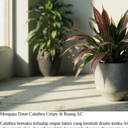
Mengapa Daun Calathea Crispy di Ruang AC
Calathea bereaksi terhadap empat faktor yang berubah drastis ketika A