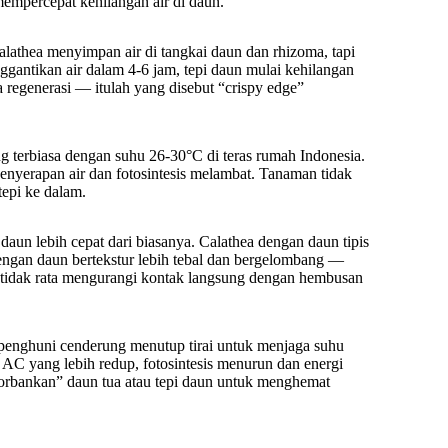
empercepat kehilangan air di daun.
lathea menyimpan air di tangkai daun dan rhizoma, tapi
nggantikan air dalam 4-6 jam, tepi daun mulai kehilangan
sa regenerasi — itulah yang disebut “crispy edge”
terbiasa dengan suhu 26-30°C di teras rumah Indonesia.
enyerapan air dan fotosintesis melambat. Tanaman tidak
tepi ke dalam.
un lebih cepat dari biasanya. Calathea dengan daun tipis
dengan daun bertekstur lebih tebal dan bergelombang —
g tidak rata mengurangi kontak langsung dengan hembusan
penghuni cenderung menutup tirai untuk menjaga suhu
 AC yang lebih redup, fotosintesis menurun dan energi
rbankan” daun tua atau tepi daun untuk menghemat