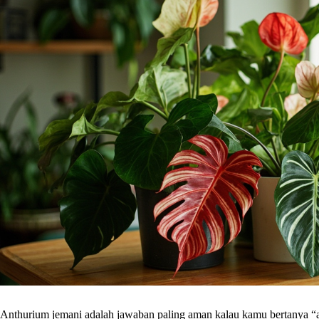
Anthurium jemani adalah jawaban paling aman kalau kamu bertanya “an