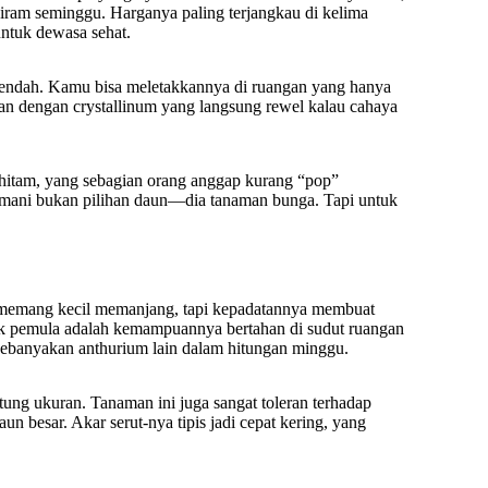
ram seminggu. Harganya paling terjangkau di kelima
ntuk dewasa sehat.
 rendah. Kamu bisa meletakkannya di ruangan yang hanya
kan dengan crystallinum yang langsung rewel kalau cahaya
hitam, yang sebagian orang anggap kurang “pop”
jemani bukan pilihan daun—dia tanaman bunga. Tapi untuk
a memang kecil memanjang, tapi kepadatannya membuat
k pemula adalah kemampuannya bertahan di sudut ruangan
ebanyakan anthurium lain dalam hitungan minggu.
ung ukuran. Tanaman ini juga sangat toleran terhadap
n besar. Akar serut-nya tipis jadi cepat kering, yang