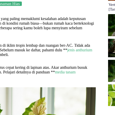
anaman Hias
Ver
[Ta
is yang paling memaklumi kesalahan adalah keputusan
nan di kondisi rumah biasa—bukan rumah kaca berteknologi
n seberapa sering kamu boleh lupa menyiram sebelum
 di iklim tropis lembap dan ruangan ber-AC. Tidak ada
 Sebelum masuk ke daftar, pahami dulu **
jenis anthurium
mbeli.
us cepat kering di lapisan atas. Akar anthurium busuk
. Pelajari detailnya di panduan **
media tanam