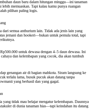
rtumbuhan daun baru dalam hitungan minggu—ini tanaman
ani lebih memuaskan. Tapi kalau kamu punya ruangan
ah pilihan paling logis.
dang
ari semua anthurium lain. Tidak ada jenis lain yang
di atas jemani dan hookeri—bukan untuk pemula total, tapi
erikutnya.
us Rp500.000 untuk dewasa dengan 4–5 daun dewasa. Ini
pat cahaya dan kelembapan yang cocok, dia akan tumbuh
adap genangan air di bagian mahkota. Siram langsung ke
cuk terlalu lama, busuk pucuk akan datang tanpa
owmanii yang berhasil dan yang gagal.
an
ula yang tidak mau belajar mengatur kelembapan. Daunnya
ektakuler di dunia tanaman hias—tapi keindahan itu datang