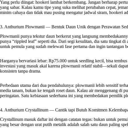
Yang perlu diingat: hookeri lambat berkembang. Jangan berharap pe
yang sabar. Kalau kamu tipe yang suka melihat perubahan cepat, jem
minim cahaya dan tidak mau pusing mengatur jadwal siram, hookeri adal
3. Anthurium Plowmanii — Bentuk Daun Unik dengan Perawatan Se
Plowmanii punya tekstur daun berkerut yang langsung membedakannya d
punya “rippled leaf” seperti dia. Dari segi kesulitan, dia satu tingkat 
untuk pemula yang sudah melewati fase pertama dan ingin tantangan b
Harganya bervariasi lebar: Rp75.000 untuk seedling kecil, bisa temb
investasi yang masuk akal karena plowmanii relatif stabil—sekali da
konsisten tanpa drama.
Perbedaan utama dari dua pendahulunya: plowmanii lebih sensitif terh
media tanam, bukan ke tengah roset daun. Kalau air menggenang di pu
peringatan. Satu kebiasaan sederhana ini yang membedakan pemilik pl
4. Anthurium Crystallinum — Cantik tapi Butuh Komitmen Kelembap
Crystallinum masuk daftar ini dengan catatan tegas: bukan untuk pem
yang besar dengan urat putih metalik adalah salah satu daun paling sp