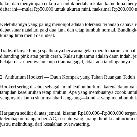
kaku, dan menyimpan cukup air untuk bertahan kalau kamu lupa menyi
daftar ini—mulai Rp50.000 untuk ukuran mini, maksimal Rp200.000 u
Kelebihannya yang paling menonjol adalah toleransi terhadap cahaya
dapat sinar matahari pagi dua jam, dan tetap tumbuh normal. Banding
kurang lima menit dari ideal.
Trade-off-nya: bunga spathe-nya berwarna gelap merah marun sampai 
dibanding pink atau putih cerah. Kalau tujuanmu adalah daun indah, 
belajar dasar perawatan tanpa trauma gagal, tidak ada tandingannya.
2. Anthurium Hookeri — Daun Kompak yang Tahan Ruangan Teduh
Hookeri sering disebut sebagai “mini leaf anthurium” karena daunny
tampilan keseluruhan tetap rimbun. Apa yang membuatnya cocok untu
yang nyaris tanpa sinar matahari langsung—kondisi yang membunuh k
Harganya sedikit di atas jemani, kisaran Rp100.000–Rp300.000 tergant
kelembapan ruangan ber-AC, sesuatu yang jarang dimiliki anthurium dau
justru melindungi dari kesalahan overwatering.