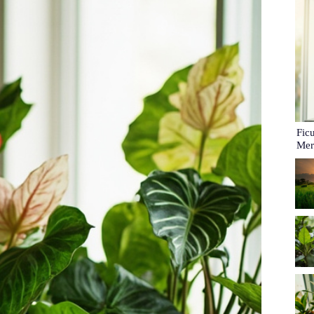
Fic
Mer