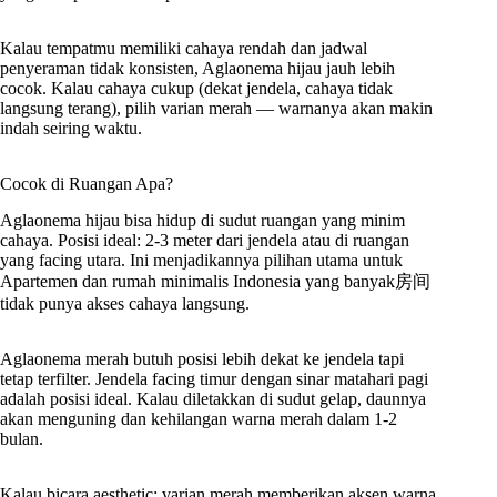
Kalau tempatmu memiliki cahaya rendah dan jadwal
penyeraman tidak konsisten, Aglaonema hijau jauh lebih
cocok. Kalau cahaya cukup (dekat jendela, cahaya tidak
langsung terang), pilih varian merah — warnanya akan makin
indah seiring waktu.
Cocok di Ruangan Apa?
Aglaonema hijau bisa hidup di sudut ruangan yang minim
cahaya. Posisi ideal: 2-3 meter dari jendela atau di ruangan
yang facing utara. Ini menjadikannya pilihan utama untuk
Apartemen dan rumah minimalis Indonesia yang banyak房间
tidak punya akses cahaya langsung.
Aglaonema merah butuh posisi lebih dekat ke jendela tapi
tetap terfilter. Jendela facing timur dengan sinar matahari pagi
adalah posisi ideal. Kalau diletakkan di sudut gelap, daunnya
akan menguning dan kehilangan warna merah dalam 1-2
bulan.
Kalau bicara aesthetic: varian merah memberikan aksen warna