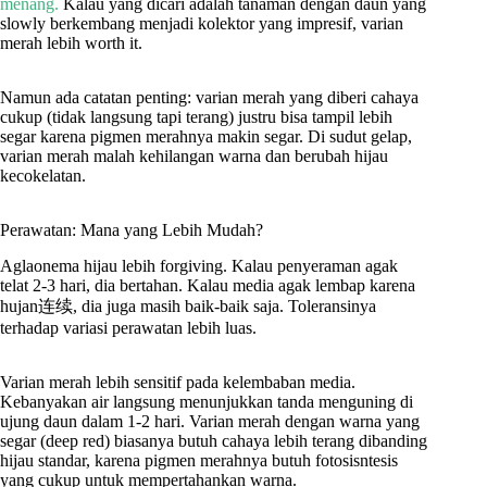
menang.
Kalau yang dicari adalah tanaman dengan daun yang
slowly berkembang menjadi kolektor yang impresif, varian
merah lebih worth it.
Namun ada catatan penting: varian merah yang diberi cahaya
cukup (tidak langsung tapi terang) justru bisa tampil lebih
segar karena pigmen merahnya makin segar. Di sudut gelap,
varian merah malah kehilangan warna dan berubah hijau
kecokelatan.
Perawatan: Mana yang Lebih Mudah?
Aglaonema hijau lebih forgiving. Kalau penyeraman agak
telat 2-3 hari, dia bertahan. Kalau media agak lembap karena
hujan连续, dia juga masih baik-baik saja. Toleransinya
terhadap variasi perawatan lebih luas.
Varian merah lebih sensitif pada kelembaban media.
Kebanyakan air langsung menunjukkan tanda menguning di
ujung daun dalam 1-2 hari. Varian merah dengan warna yang
segar (deep red) biasanya butuh cahaya lebih terang dibanding
hijau standar, karena pigmen merahnya butuh fotosisntesis
yang cukup untuk mempertahankan warna.