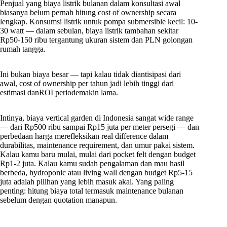
Penjual yang biaya listrik bulanan dalam konsultasi awal
biasanya belum pernah hitung cost of ownership secara
lengkap. Konsumsi listrik untuk pompa submersible kecil: 10-
30 watt — dalam sebulan, biaya listrik tambahan sekitar
Rp50-150 ribu tergantung ukuran sistem dan PLN golongan
rumah tangga.
Ini bukan biaya besar — tapi kalau tidak diantisipasi dari
awal, cost of ownership per tahun jadi lebih tinggi dari
estimasi danROI periodemakin lama.
Intinya, biaya vertical garden di Indonesia sangat wide range
— dari Rp500 ribu sampai Rp15 juta per meter persegi — dan
perbedaan harga merefleksikan real difference dalam
durabilitas, maintenance requirement, dan umur pakai sistem.
Kalau kamu baru mulai, mulai dari pocket felt dengan budget
Rp1-2 juta. Kalau kamu sudah pengalaman dan mau hasil
berbeda, hydroponic atau living wall dengan budget Rp5-15
juta adalah pilihan yang lebih masuk akal. Yang paling
penting: hitung biaya total termasuk maintenance bulanan
sebelum dengan quotation manapun.