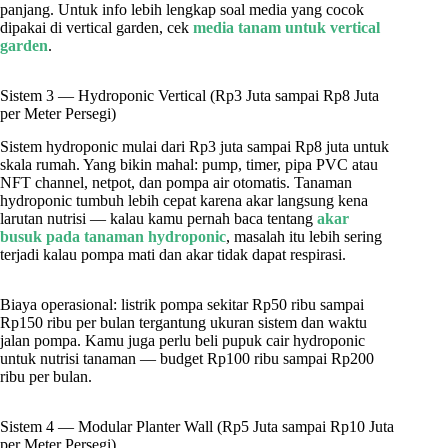
panjang. Untuk info lebih lengkap soal media yang cocok
dipakai di vertical garden, cek
media tanam untuk vertical
garden
.
Sistem 3 — Hydroponic Vertical (Rp3 Juta sampai Rp8 Juta
per Meter Persegi)
Sistem hydroponic mulai dari Rp3 juta sampai Rp8 juta untuk
skala rumah. Yang bikin mahal: pump, timer, pipa PVC atau
NFT channel, netpot, dan pompa air otomatis. Tanaman
hydroponic tumbuh lebih cepat karena akar langsung kena
larutan nutrisi — kalau kamu pernah baca tentang
akar
busuk pada tanaman hydroponic
, masalah itu lebih sering
terjadi kalau pompa mati dan akar tidak dapat respirasi.
Biaya operasional: listrik pompa sekitar Rp50 ribu sampai
Rp150 ribu per bulan tergantung ukuran sistem dan waktu
jalan pompa. Kamu juga perlu beli pupuk cair hydroponic
untuk nutrisi tanaman — budget Rp100 ribu sampai Rp200
ribu per bulan.
Sistem 4 — Modular Planter Wall (Rp5 Juta sampai Rp10 Juta
per Meter Persegi)