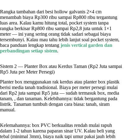
Rangka tambahan dari besi hollow galvanis 2×4 cm
menambah biaya Rp300 ribu sampai Rp800 ribu tergantung
luas area. Kalau kamu hitung total, pocket system tanpa
rangka berkisar Rp800 ribu sampai Rp2,8 juta untuk 1×1
meter — ini yang sering orang tidak sadari sebagai biaya
tersembunyi. Kalau mau tahu lebih lanjut soal pocket system,
baca panduan lengkap tentang
jenis vertical garden dan
perbandingan setiap sistem
.
Sistem 2 — Planter Box atau Kerdus Taman (Rp2 Juta sampai
Rp5 Juta per Meter Persegi)
Planter box menggunakan rak kerdus atau planter box plastik
berisi media tanah tradisional. Biaya per meter persegi mulai
dari Rp2 juta sampai Rp5 juta — sudah termasuk box, media
tanam, , dan tanaman. Kelebihannya: tidak bergantung pada
listrik. Tanaman tumbuh dengan cara biasa: tanah, siram
manual.
Kelemahannya: box PVC berkualitas rendah mulai rapuh
dalam 1-2 tahun karena paparan sinar UV. Kalau beli yang
tebal (minimal 3mm), biaya naik tapi umur pakai jauh lebih