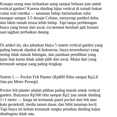
Kenapa orang mau keluarkan uang sampai belasan juta untuk
vertical garden? Karena dinding hijau vertical di rumah bukan
cuma soal estetika — tanaman hidup menurunkan suhu
ruangan sampai 3-5 derajat Celsius, menyerap partikel debu,
dan bikin rumah terasa lebih hidup. Tapi tanpa perhitungan
biaya yang benar dari awal, excitement berubah jadi frustasi
saat tagihan perbaikan datang.
Di artikel ini, aku jabarkan biaya 5 sistem vertical garden yang
paling banyak dipakai di Indonesia, biaya tersembunyi yang
sering tidak masuk hitungan, dan panduan pemilihan yang
jujur biar kamu tidak salah pilih dari awal. Mulai dari yang
termurah sampai yang paling lengkap.
Sistem 1 — Pocket Felt Planter (Rp800 Ribu sampai Rp2,8
Juta per Meter Persegi)
Pocket felt planter adalah pilihan paling murah untuk vertical
garden. Biayanya Rp500 ribu sampai Rp2 juta untuk dinding
1×1 meter — harga ini termasuk panel pocket dari felt atau
kain geotekstil, media tanam dasar, dan bibit tanaman kecil.
Tapi biaya ini belum termasuk rangka penahan dinding kalau
dindingmu tidak rata.