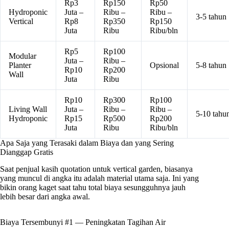
Rp3
Rp150
Rp50
Hydroponic
Juta –
Ribu –
Ribu –
3-5 tahun
Vertical
Rp8
Rp350
Rp150
Juta
Ribu
Ribu/bln
Rp5
Rp100
Modular
Juta –
Ribu –
Planter
Opsional
5-8 tahun
Rp10
Rp200
Wall
Juta
Ribu
Rp10
Rp300
Rp100
Living Wall
Juta –
Ribu –
Ribu –
5-10 tahu
Hydroponic
Rp15
Rp500
Rp200
Juta
Ribu
Ribu/bln
Apa Saja yang Terasaki dalam Biaya dan yang Sering
Dianggap Gratis
Saat penjual kasih quotation untuk vertical garden, biasanya
yang muncul di angka itu adalah material utama saja. Ini yang
bikin orang kaget saat tahu total biaya sesungguhnya jauh
lebih besar dari angka awal.
Biaya Tersembunyi #1 — Peningkatan Tagihan Air