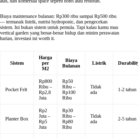
atas, dan komersial space seperti hotel atau restoran.
Biaya maintenance bulanan: Rp300 ribu sampai Rp500 ribu
— termasuk listrik, nutrisi hydroponic, dan pengecekan
sistem. Ini bukan sistem untuk pemula. Tapi kalau kamu mau
vertical garden yang benar-benar hidup dan minim perawatan
harian, investasi ini worth it.
Harga
Biaya
Sistem
per
Listrik
Durabilit
Bulanan
M2
Rp800
Rp50
Ribu –
Ribu –
Tidak
Pocket Felt
1-2 tahun
Rp2,8
Rp100
ada
Juta
Ribu
Rp2
Rp30
Juta –
Ribu –
Tidak
Planter Box
2-5 tahun
Rp5
Rp80
ada
Juta
Ribu