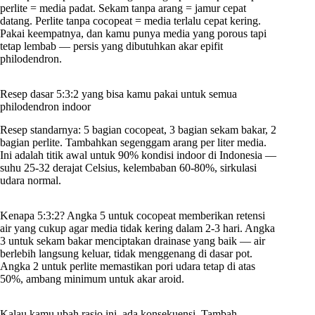
perlite = media padat. Sekam tanpa arang = jamur cepat
datang. Perlite tanpa cocopeat = media terlalu cepat kering.
Pakai keempatnya, dan kamu punya media yang porous tapi
tetap lembab — persis yang dibutuhkan akar epifit
philodendron.
Resep dasar 5:3:2 yang bisa kamu pakai untuk semua
philodendron indoor
Resep standarnya: 5 bagian cocopeat, 3 bagian sekam bakar, 2
bagian perlite. Tambahkan segenggam arang per liter media.
Ini adalah titik awal untuk 90% kondisi indoor di Indonesia —
suhu 25-32 derajat Celsius, kelembaban 60-80%, sirkulasi
udara normal.
Kenapa 5:3:2? Angka 5 untuk cocopeat memberikan retensi
air yang cukup agar media tidak kering dalam 2-3 hari. Angka
3 untuk sekam bakar menciptakan drainase yang baik — air
berlebih langsung keluar, tidak menggenang di dasar pot.
Angka 2 untuk perlite memastikan pori udara tetap di atas
50%, ambang minimum untuk akar aroid.
Kalau kamu ubah rasio ini, ada konsekuensi. Tambah