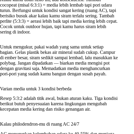
cocopeat (misal 6:3:1) = media lebih lembab tapi pori udara
turun. Berfungsi untuk kondisi sangat kering (ruang AC), tapi
berisiko busuk akar kalau kamu siram terlalu sering. Tambah
perlite (5:3:3) = aerasi lebih baik tapi media kering lebih cepat.
Cocok untuk outdoor hujan, tapi kamu harus siram lebih
sering di indoor.
Untuk mengukur, pakai wadah yang sama untuk setiap
bagian. Gelas plastik bekas air mineral sudah cukup. Campur
di ember besar, siram sedikit sampai lembad, lalu masukkan ke
polybag. Jangan dipadatkan — biarkan media mengisi pot
dengan gravitasi saja. Memadatkan media menghancurkan
pori-pori yang sudah kamu bangun dengan susah payah.
Varian media untuk 3 kondisi berbeda
Resep 5:3:2 adalah titik awal, bukan aturan kaku. Tiga kondisi
berikut butuh penyesuaian karena lingkungan mengubah
kecepatan media kering dan risiko genangan air.
Kalau philodendron-mu di ruang AC 24/7
AC menurunkan kelembaban udara ke 40-55% dan menjaga