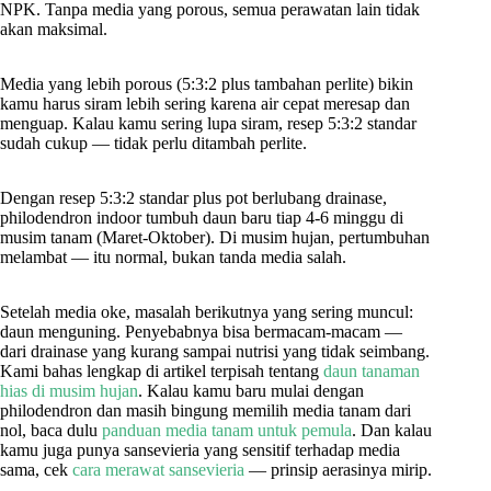
NPK. Tanpa media yang porous, semua perawatan lain tidak
akan maksimal.
Media yang lebih porous (5:3:2 plus tambahan perlite) bikin
kamu harus siram lebih sering karena air cepat meresap dan
menguap. Kalau kamu sering lupa siram, resep 5:3:2 standar
sudah cukup — tidak perlu ditambah perlite.
Dengan resep 5:3:2 standar plus pot berlubang drainase,
philodendron indoor tumbuh daun baru tiap 4-6 minggu di
musim tanam (Maret-Oktober). Di musim hujan, pertumbuhan
melambat — itu normal, bukan tanda media salah.
Setelah media oke, masalah berikutnya yang sering muncul:
daun menguning. Penyebabnya bisa bermacam-macam —
dari drainase yang kurang sampai nutrisi yang tidak seimbang.
Kami bahas lengkap di artikel terpisah tentang
daun tanaman
hias di musim hujan
. Kalau kamu baru mulai dengan
philodendron dan masih bingung memilih media tanam dari
nol, baca dulu
panduan media tanam untuk pemula
. Dan kalau
kamu juga punya sansevieria yang sensitif terhadap media
sama, cek
cara merawat sansevieria
— prinsip aerasinya mirip.