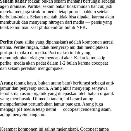
Sekam bakar
(bakar, bukan sekam mentah) berfungsi sebagai
agen drainase. Partikel sekam bakar tidak mudah hancur, jadi
mereka menjaga struktur media tetap porous bahkan setelah
berbulan-bulan. Sekam mentah tidak bisa dipakai karena akan
membusuk dan menyerap nitrogen dari media — persis yang
tidak kamu mau saat philodendron butuh NPK.
Perlite
(batu silika yang dipanaskan) adalah komponen aerasi
utama. Perlite ringan, tidak menyerap air, dan menciptakan
pori-pori makro di media. Pori makro inilah yang
memungkinkan oksigen mencapai akar. Kalau kamu skip
perlite, media akan padat dalam 1-2 bulan karena cocopeat
dan sekam perlahan mengompaksi.
Arang
(arang kayu, bukan arang batu) berfungsi sebagai anti-
jamur dan penyerap racun. Arang aktif menyerap senyawa
fenolik dan asam organik yang dilepaskan oleh bahan organik
yang membusuk. Di media tanam, ini berarti arang
memperlambat pertumbuhan jamur patogen. Arang juga
menjaga pH media tetap netral — cocopeat cenderung asam,
arang menyeimbangkan.
Keempat komponen ini saling melengkapi. Cocopeat tanpa