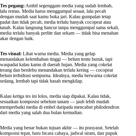
Tes pegang:
Ambil segenggam media yang sudah lembab,
lalu remas. Media harus menggumpal sesaat, lalu pecah
dengan mudah saat kamu buka jari. Kalau gumpalan tetap
padat dan tidak pecah, media terlalu banyak cocopeat atau
tanah. Kalau langsung hancur tanpa menggumpal sama sekali,
media terlalu banyak perlite dan sekam — tidak bisa menahan
akar dengan baik.
Tes visual:
Lihat warna media. Media yang gelap
menandakan kelembaban tinggi — belum tentu buruk, tapi
waspadai kalau kamu di daerah hujan. Media yang cokelat
terang dan berdebu menandakan terlalu kering — cocopeat
belum terhidrasi sempurna. Idealnya, media berwarna cokelat
sedang, lembab tapi tidak basah mengkilap.
Kalau ketiga tes ini lolos, media siap dipakai. Kalau tidak,
sesuaikan komposisi sebelum tanam — jauh lebih mudah
memperbaiki media di embel daripada mencabut philodendron
dari media yang salah dua bulan kemudian.
Media yang benar bukan tujuan akhir — itu prasyarat. Setelah
komposisi tepat, baru bicara cahaya, jadwal siram, dan pupuk