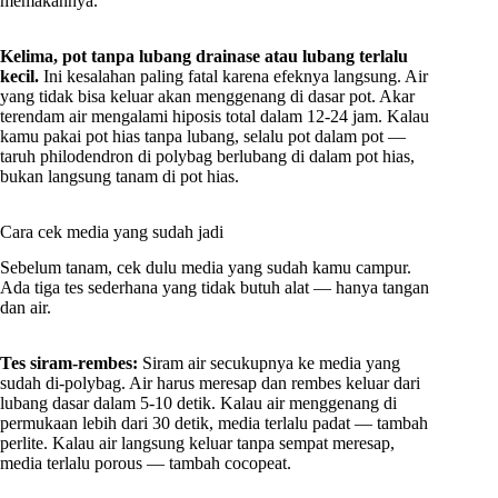
memakannya.
Kelima, pot tanpa lubang drainase atau lubang terlalu
kecil.
Ini kesalahan paling fatal karena efeknya langsung. Air
yang tidak bisa keluar akan menggenang di dasar pot. Akar
terendam air mengalami hiposis total dalam 12-24 jam. Kalau
kamu pakai pot hias tanpa lubang, selalu pot dalam pot —
taruh philodendron di polybag berlubang di dalam pot hias,
bukan langsung tanam di pot hias.
Cara cek media yang sudah jadi
Sebelum tanam, cek dulu media yang sudah kamu campur.
Ada tiga tes sederhana yang tidak butuh alat — hanya tangan
dan air.
Tes siram-rembes:
Siram air secukupnya ke media yang
sudah di-polybag. Air harus meresap dan rembes keluar dari
lubang dasar dalam 5-10 detik. Kalau air menggenang di
permukaan lebih dari 30 detik, media terlalu padat — tambah
perlite. Kalau air langsung keluar tanpa sempat meresap,
media terlalu porous — tambah cocopeat.