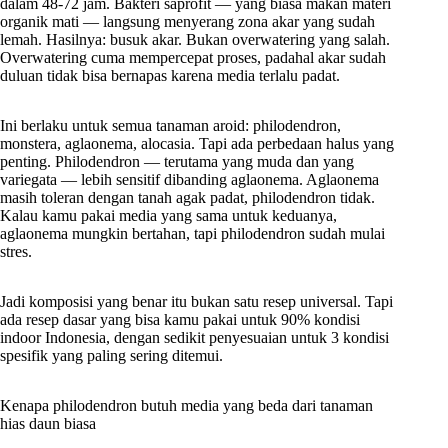
dalam 48-72 jam. Bakteri saprofit — yang biasa makan materi
organik mati — langsung menyerang zona akar yang sudah
lemah. Hasilnya: busuk akar. Bukan overwatering yang salah.
Overwatering cuma mempercepat proses, padahal akar sudah
duluan tidak bisa bernapas karena media terlalu padat.
Ini berlaku untuk semua tanaman aroid: philodendron,
monstera, aglaonema, alocasia. Tapi ada perbedaan halus yang
penting. Philodendron — terutama yang muda dan yang
variegata — lebih sensitif dibanding aglaonema. Aglaonema
masih toleran dengan tanah agak padat, philodendron tidak.
Kalau kamu pakai media yang sama untuk keduanya,
aglaonema mungkin bertahan, tapi philodendron sudah mulai
stres.
Jadi komposisi yang benar itu bukan satu resep universal. Tapi
ada resep dasar yang bisa kamu pakai untuk 90% kondisi
indoor Indonesia, dengan sedikit penyesuaian untuk 3 kondisi
spesifik yang paling sering ditemui.
Kenapa philodendron butuh media yang beda dari tanaman
hias daun biasa