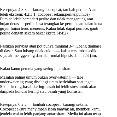
Resepnya: 4:3:3 — kurangi cocopeat, tambah perlite. Atau
lebih ekstrem: 4:2:3:1 (cocopeat:sekam:perlite:pumice).
Pumice lebih berat dari perlite dan tidak mengapung saat
hujan deras — perlite bisa terangkat ke permukaan kalau kena
guyur hujan terus-menerus. Kalau tidak dapat pumice, ganti
perlite dengan sekam bakar ekstra (4:4:2).
Pastikan polybag atau pot punya minimal 3-4 lubang drainase
di dasar. Satu lubang tidak cukup — kalau tersumbat sedikit
saja, air menggenang dan akar mulai hiposis dalam 24 jam.
Kalau kamu pemula yang sering lupa siram
Masalah paling umum bukan overwatering — tapi
underwatering yang diselingi siram berlebihan saat ingat.
Siklus kering-basah-kering-basah ini lebih stres untuk akar
daripada kondisi kering atau basah yang konsisten.
Resepnya: 6:2:2 — tambah cocopeat, kurangi sekam.
Cocopeat ekstra menyimpan lebih banyak air, memberi kamu
jendela waktu lebih panjang antar siram. Media ini akan tetap