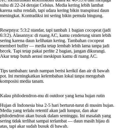
suhu di 22-24 derajat Celsius. Media kering lebih lambat
karena suhu rendah, tapi udara kering bikin transpirasi daun
meningkat. Kontradiksi ini sering bikin pemula bingung.
Resepnya: 5:3:2 standar, tapi tambah 1 bagian cocopeat (jadi
6:3:2). Alasannya: di ruang AC, kamu cenderung siram lebih
sering karena daun kelihatan kering. Tambahan cocopeat
memberi buffer — media tetap lembab lebih lama tanpa jadi
becek. Tapi tetap pakai perlite 2 bagian, jangan dikurangi.
Akar tetap butuh aerasi meskipun kamu di ruang AC.
Tips tambahan: taruh nampan berisi kerikil dan air di bawah
pot. Ini meningkatkan kelembaban lokal tanpa mengubah
komposisi media tanam.
Kalau philodendron-mu di outdoor yang kena hujan rutin
Hujan di Indonesia bisa 2-5 hari berturut-turut di musim hujan.
Media yang terlalu retentif akan jadi lumpur, dan akar
philodendron akan busuk dalam seminggu. Ini masalah yang
sering tidak terlihat sampai terlambat — daun masih hijau di
atas, tapi akar sudah busuk di bawah.