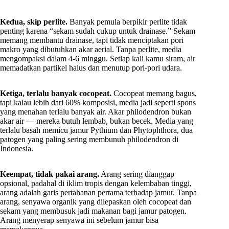
Kedua, skip perlite.
Banyak pemula berpikir perlite tidak
penting karena “sekam sudah cukup untuk drainase.” Sekam
memang membantu drainase, tapi tidak menciptakan pori
makro yang dibutuhkan akar aerial. Tanpa perlite, media
mengompaksi dalam 4-6 minggu. Setiap kali kamu siram, air
memadatkan partikel halus dan menutup pori-pori udara.
Ketiga, terlalu banyak cocopeat.
Cocopeat memang bagus,
tapi kalau lebih dari 60% komposisi, media jadi seperti spons
yang menahan terlalu banyak air. Akar philodendron bukan
akar air — mereka butuh lembab, bukan becek. Media yang
terlalu basah memicu jamur Pythium dan Phytophthora, dua
patogen yang paling sering membunuh philodendron di
Indonesia.
Keempat, tidak pakai arang.
Arang sering dianggap
opsional, padahal di iklim tropis dengan kelembaban tinggi,
arang adalah garis pertahanan pertama terhadap jamur. Tanpa
arang, senyawa organik yang dilepaskan oleh cocopeat dan
sekam yang membusuk jadi makanan bagi jamur patogen.
Arang menyerap senyawa ini sebelum jamur bisa