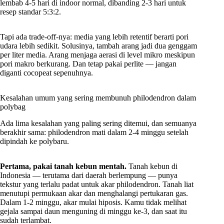
lembab 4-5 hari di indoor normal, dibanding 2-3 hari untuk
resep standar 5:3:2.
Tapi ada trade-off-nya: media yang lebih retentif berarti pori
udara lebih sedikit. Solusinya, tambah arang jadi dua genggam
per liter media. Arang menjaga aerasi di level mikro meskipun
pori makro berkurang. Dan tetap pakai perlite — jangan
diganti cocopeat sepenuhnya.
Kesalahan umum yang sering membunuh philodendron dalam
polybag
Ada lima kesalahan yang paling sering ditemui, dan semuanya
berakhir sama: philodendron mati dalam 2-4 minggu setelah
dipindah ke polybaru.
Pertama, pakai tanah kebun mentah.
Tanah kebun di
Indonesia — terutama dari daerah berlempung — punya
tekstur yang terlalu padat untuk akar philodendron. Tanah liat
menutupi permukaan akar dan menghalangi pertukaran gas.
Dalam 1-2 minggu, akar mulai hiposis. Kamu tidak melihat
gejala sampai daun menguning di minggu ke-3, dan saat itu
sudah terlambat.