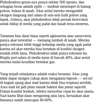
Philodendron genus-nya punya sekitar 500 spesies, dan
sebagian besar adalah epifit — tumbuh menempel di batang
pohon, bukan di tanah. Akar aerial mereka mengambil
oksigen langsung dari udara di sela-sela kulit pohon yang
lapuk. Artinya, akar philodendron tidak pernah berevolusi
untuk hidup di media yang padat dan basah terus-menerus.
Tanaman hias daun biasa seperti aglaonema atau sansevieria
punya akar terrestrial — memang tumbuh di tanah. Mereka
punya toleransi lebih tinggi terhadap media yang agak padat
karena sel akar mereka bisa bertahan di kondisi oksigen
rendah lebih lama. Philodendron tidak punya toleransi itu.
Begitu pori udara di media turun di bawah 40%, akar aerial
mereka mulai kesulitan bertukar gas.
Yang terjadi selanjutnya adalah reaksi berantai. Akar yang
tidak dapat oksigen cukup akan mengalami hiposis — sel-sel
di bagian ujung akar mati karena tidak bisa respirasi aerobik.
Area mati ini jadi pintu masuk bakteri dan jamur saprofit.
Dalam kondisi lembab, infeksi menyebar cepat ke akar utama.
Saat kamu lihat daun menguning atau layu, kerusakan akar
biasanya sudah mencapai 40-60%.