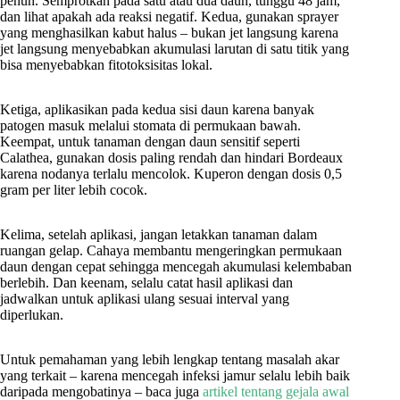
penuh. Semprotkan pada satu atau dua daun, tunggu 48 jam,
dan lihat apakah ada reaksi negatif. Kedua, gunakan sprayer
yang menghasilkan kabut halus – bukan jet langsung karena
jet langsung menyebabkan akumulasi larutan di satu titik yang
bisa menyebabkan fitotoksisitas lokal.
Ketiga, aplikasikan pada kedua sisi daun karena banyak
patogen masuk melalui stomata di permukaan bawah.
Keempat, untuk tanaman dengan daun sensitif seperti
Calathea, gunakan dosis paling rendah dan hindari Bordeaux
karena nodanya terlalu mencolok. Kuperon dengan dosis 0,5
gram per liter lebih cocok.
Kelima, setelah aplikasi, jangan letakkan tanaman dalam
ruangan gelap. Cahaya membantu mengeringkan permukaan
daun dengan cepat sehingga mencegah akumulasi kelembaban
berlebih. Dan keenam, selalu catat hasil aplikasi dan
jadwalkan untuk aplikasi ulang sesuai interval yang
diperlukan.
Untuk pemahaman yang lebih lengkap tentang masalah akar
yang terkait – karena mencegah infeksi jamur selalu lebih baik
daripada mengobatinya – baca juga
artikel tentang gejala awal