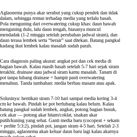
Aglaonema punya akar serabut yang cukup pendek dan tidak
dalam, sehingga rentan terhadap media yang terlalu basah.
Pola menguning dari overwatering cukup khas: daun bawah
menguning dulu, lalu daun tengah, biasanya muncul
mendadak (1-2 minggu setelah perubahan jadwal siram), dan
daun terasa lembek serta “berair” saat ditekan. Batang pangkal
kadang ikut lembek kalau masalah sudah parah.
Cara diagnosis paling akurat: angkat pot dan cek media di
bagian bawah. Kalau masih basah setelah 5-7 hari sejak siram
terakhir, drainase atau jadwal siram kamu masalah. Tanam di
pot tanpa lubang drainase = hampir pasti overwatering
menahun. Tanda tambahan: media berbau masam atau apak.
Solusinya: hentikan siram 7-10 hari sampai media kering 3-4
cm ke bawah. Pindah ke pot berlubang kalau belum. Kalau
batang pangkal sudah lembek, angkat, potong bagian busuk,
cek akar — potong akar hitam/coklat, sisakan akar
putih/kuning yang sehat. Ganti media baru (cocopeat + sekam
+ perlite 5:3:2), pindah pot, jangan siram 4-5 hari. Setelah 2-3
minggu, aglaonema akan keluar daun baru lagi kalau akarnya
masih cukup sehat.