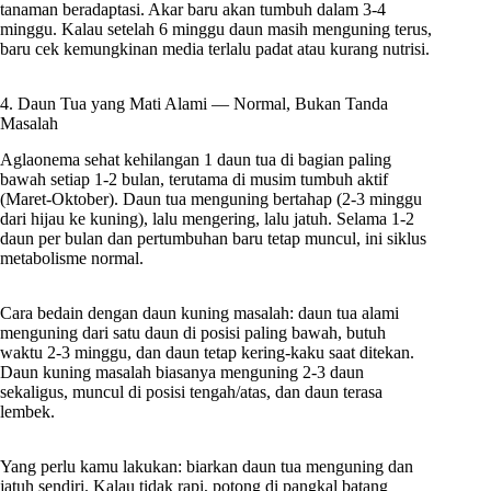
tanaman beradaptasi. Akar baru akan tumbuh dalam 3-4
minggu. Kalau setelah 6 minggu daun masih menguning terus,
baru cek kemungkinan media terlalu padat atau kurang nutrisi.
4. Daun Tua yang Mati Alami — Normal, Bukan Tanda
Masalah
Aglaonema sehat kehilangan 1 daun tua di bagian paling
bawah setiap 1-2 bulan, terutama di musim tumbuh aktif
(Maret-Oktober). Daun tua menguning bertahap (2-3 minggu
dari hijau ke kuning), lalu mengering, lalu jatuh. Selama 1-2
daun per bulan dan pertumbuhan baru tetap muncul, ini siklus
metabolisme normal.
Cara bedain dengan daun kuning masalah: daun tua alami
menguning dari satu daun di posisi paling bawah, butuh
waktu 2-3 minggu, dan daun tetap kering-kaku saat ditekan.
Daun kuning masalah biasanya menguning 2-3 daun
sekaligus, muncul di posisi tengah/atas, dan daun terasa
lembek.
Yang perlu kamu lakukan: biarkan daun tua menguning dan
jatuh sendiri. Kalau tidak rapi, potong di pangkal batang