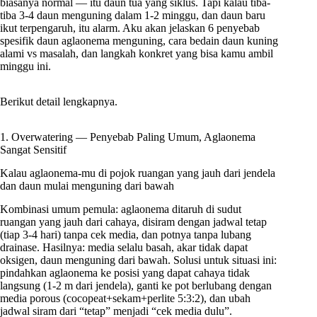
biasanya normal — itu daun tua yang siklus. Tapi kalau tiba-
tiba 3-4 daun menguning dalam 1-2 minggu, dan daun baru
ikut terpengaruh, itu alarm. Aku akan jelaskan 6 penyebab
spesifik daun aglaonema menguning, cara bedain daun kuning
alami vs masalah, dan langkah konkret yang bisa kamu ambil
minggu ini.
Berikut detail lengkapnya.
1. Overwatering — Penyebab Paling Umum, Aglaonema
Sangat Sensitif
Kalau aglaonema-mu di pojok ruangan yang jauh dari jendela
dan daun mulai menguning dari bawah
Kombinasi umum pemula: aglaonema ditaruh di sudut
ruangan yang jauh dari cahaya, disiram dengan jadwal tetap
(tiap 3-4 hari) tanpa cek media, dan potnya tanpa lubang
drainase. Hasilnya: media selalu basah, akar tidak dapat
oksigen, daun menguning dari bawah. Solusi untuk situasi ini:
pindahkan aglaonema ke posisi yang dapat cahaya tidak
langsung (1-2 m dari jendela), ganti ke pot berlubang dengan
media porous (cocopeat+sekam+perlite 5:3:2), dan ubah
jadwal siram dari “tetap” menjadi “cek media dulu”.