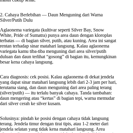
2. Cahaya Berlebihan — Daun Menguning dari Warna
Silver/Putih Dulu
Aglaonema variegata (kultivar seperti Silver Bay, Snow
White, Pride of Sumatra) punya area daun dengan kloroplas
terbatas — di bagian silver, putih, atau kuning. Area ini sangat
rentan terhadap sinar matahari langsung. Kalau aglaonema
variegata kamu tiba-tiba menguning dari area silver/putih
duluan dan daun terlihat “gosong” di bagian itu, kemungkinan
besar kena cahaya langsung.
Cara diagnosis: cek posisi. Kalau aglaonema di dekat jendela
yang dapat sinar matahari langsung lebih dari 2-3 jam per hari,
terutama siang, dan daun menguning dari area paling terang
(silver/putih) — itu terlalu banyak cahaya. Tanda tambahan:
daun mengering atau “kertas” di bagian tepi, warna memudar
dari silver cerah ke silver kusam.
Solusinya: pindah ke posisi dengan cahaya tidak langsung
terang. Jendela timur dengan tirai tipis, atau 1-2 meter dari
jendela selatan yang tidak kena matahari langsung. Area