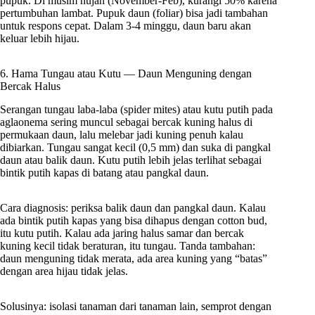
pupuk. Di musim hujan (November-Feb), kurangi 50% karena
pertumbuhan lambat. Pupuk daun (foliar) bisa jadi tambahan
untuk respons cepat. Dalam 3-4 minggu, daun baru akan
keluar lebih hijau.
6. Hama Tungau atau Kutu — Daun Menguning dengan
Bercak Halus
Serangan tungau laba-laba (spider mites) atau kutu putih pada
aglaonema sering muncul sebagai bercak kuning halus di
permukaan daun, lalu melebar jadi kuning penuh kalau
dibiarkan. Tungau sangat kecil (0,5 mm) dan suka di pangkal
daun atau balik daun. Kutu putih lebih jelas terlihat sebagai
bintik putih kapas di batang atau pangkal daun.
Cara diagnosis: periksa balik daun dan pangkal daun. Kalau
ada bintik putih kapas yang bisa dihapus dengan cotton bud,
itu kutu putih. Kalau ada jaring halus samar dan bercak
kuning kecil tidak beraturan, itu tungau. Tanda tambahan:
daun menguning tidak merata, ada area kuning yang “batas”
dengan area hijau tidak jelas.
Solusinya: isolasi tanaman dari tanaman lain, semprot dengan