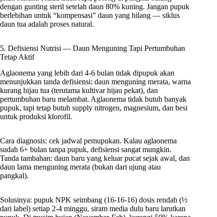
dengan gunting steril setelah daun 80% kuning. Jangan pupuk
berlebihan untuk “kompensasi” daun yang hilang — siklus
daun tua adalah proses natural.
5. Defisiensi Nutrisi — Daun Menguning Tapi Pertumbuhan
Tetap Aktif
Aglaonema yang lebih dari 4-6 bulan tidak dipupuk akan
menunjukkan tanda defisiensi: daun menguning merata, warna
kurang hijau tua (terutama kultivar hijau pekat), dan
pertumbuhan baru melambat. Aglaonema tidak butuh banyak
pupuk, tapi tetap butuh supply nitrogen, magnesium, dan besi
untuk produksi klorofil.
Cara diagnosis: cek jadwal pemupukan. Kalau aglaonema
sudah 6+ bulan tanpa pupuk, defisiensi sangat mungkin.
Tanda tambahan: daun baru yang keluar pucat sejak awal, dan
daun lama menguning merata (bukan dari ujung atau
pangkal).
Solusinya: pupuk NPK seimbang (16-16-16) dosis rendah (½
dari label) setiap 2-4 minggu, siram media dulu baru larutkan