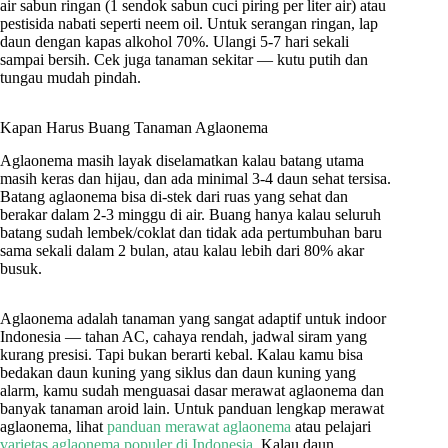
air sabun ringan (1 sendok sabun cuci piring per liter air) atau
pestisida nabati seperti neem oil. Untuk serangan ringan, lap
daun dengan kapas alkohol 70%. Ulangi 5-7 hari sekali
sampai bersih. Cek juga tanaman sekitar — kutu putih dan
tungau mudah pindah.
Kapan Harus Buang Tanaman Aglaonema
Aglaonema masih layak diselamatkan kalau batang utama
masih keras dan hijau, dan ada minimal 3-4 daun sehat tersisa.
Batang aglaonema bisa di-stek dari ruas yang sehat dan
berakar dalam 2-3 minggu di air. Buang hanya kalau seluruh
batang sudah lembek/coklat dan tidak ada pertumbuhan baru
sama sekali dalam 2 bulan, atau kalau lebih dari 80% akar
busuk.
Aglaonema adalah tanaman yang sangat adaptif untuk indoor
Indonesia — tahan AC, cahaya rendah, jadwal siram yang
kurang presisi. Tapi bukan berarti kebal. Kalau kamu bisa
bedakan daun kuning yang siklus dan daun kuning yang
alarm, kamu sudah menguasai dasar merawat aglaonema dan
banyak tanaman aroid lain. Untuk panduan lengkap merawat
aglaonema, lihat
panduan merawat aglaonema
atau pelajari
varietas aglaonema populer di Indonesia
. Kalau daun