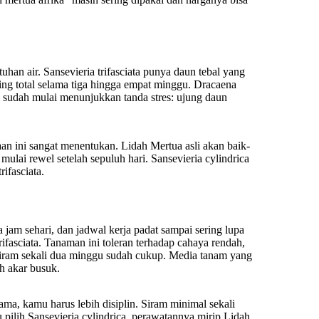
an air. Sansevieria trifasciata punya daun tebal yang
ng total selama tiga hingga empat minggu. Dracaena
m sudah mulai menunjukkan tanda stres: ujung daun
an ini sangat menentukan. Lidah Mertua asli akan baik-
 mulai rewel setelah sepuluh hari. Sansevieria cylindrica
rifasciata.
jam sehari, dan jadwal kerja padat sampai sering lupa
rifasciata. Tanaman ini toleran terhadap cahaya rendah,
Siram sekali dua minggu sudah cukup. Media tanam yang
h akar busuk.
ama, kamu harus lebih disiplin. Siram minimal sekali
 pilih Sansevieria cylindrica, perawatannya mirip Lidah