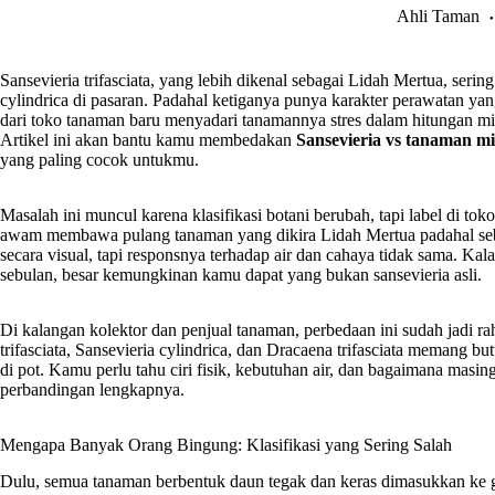
Ahli Taman
Sansevieria trifasciata, yang lebih dikenal sebagai Lidah Mertua, serin
cylindrica di pasaran. Padahal ketiganya punya karakter perawatan y
dari toko tanaman baru menyadari tanamannya stres dalam hitungan mi
Artikel ini akan bantu kamu membedakan
Sansevieria vs tanaman mi
yang paling cocok untukmu.
Masalah ini muncul karena klasifikasi botani berubah, tapi label di to
awam membawa pulang tanaman yang dikira Lidah Mertua padahal se
secara visual, tapi responsnya terhadap air dan cahaya tidak sama. Ka
sebulan, besar kemungkinan kamu dapat yang bukan sansevieria asli.
Di kalangan kolektor dan penjual tanaman, perbedaan ini sudah jadi 
trifasciata, Sansevieria cylindrica, dan Dracaena trifasciata memang but
di pot. Kamu perlu tahu ciri fisik, kebutuhan air, dan bagaimana ma
perbandingan lengkapnya.
Mengapa Banyak Orang Bingung: Klasifikasi yang Sering Salah
Dulu, semua tanaman berbentuk daun tegak dan keras dimasukkan ke gen