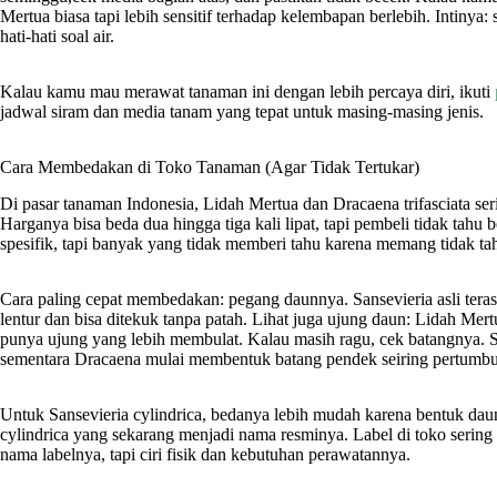
Mertua biasa tapi lebih sensitif terhadap kelembapan berlebih. Intiny
hati-hati soal air.
Kalau kamu mau merawat tanaman ini dengan lebih percaya diri, ikuti
jadwal siram dan media tanam yang tepat untuk masing-masing jenis.
Cara Membedakan di Toko Tanaman (Agar Tidak Tertukar)
Di pasar tanaman Indonesia, Lidah Mertua dan Dracaena trifasciata ser
Harganya bisa beda dua hingga tiga kali lipat, tapi pembeli tidak tah
spesifik, tapi banyak yang tidak memberi tahu karena memang tidak ta
Cara paling cepat membedakan: pegang daunnya. Sansevieria asli terasa k
lentur dan bisa ditekuk tanpa patah. Lihat juga ujung daun: Lidah Me
punya ujung yang lebih membulat. Kalau masih ragu, cek batangnya. San
sementara Dracaena mulai membentuk batang pendek seiring pertumb
Untuk Sansevieria cylindrica, bedanya lebih mudah karena bentuk daunn
cylindrica yang sekarang menjadi nama resminya. Label di toko sering
nama labelnya, tapi ciri fisik dan kebutuhan perawatannya.