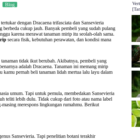
Ver
Blog
[Ta
g tertukar dengan Dracaena trifasciata dan Sansevieria
ang berbeda cukup jauh. Banyak pembeli yang sudah pulang
nggu karena merawat tanaman mirip itu seolah-olah sama.
rip
secara fisik, kebutuhan perawatan, dan kondisi mana
ko tanaman tidak ikut berubah. Akibatnya, pembeli yang
benarnya adalah Dracaena. Tanaman ini memang mirip
lau kamu pernah beli tanaman lidah mertua lalu layu dalam
rahasia umum. Tapi untuk pemula, membedakan Sansevieria
uh teliti lebih dulu. Tidak cukup dari foto atau nama label
sing-masing merespons lingkungan rumahmu. Berikut
us Sansevieria. Tapi penelitian botani terakhir