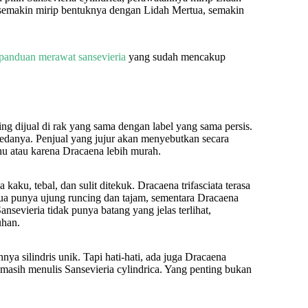
a: semakin mirip bentuknya dengan Lidah Mertua, semakin
panduan merawat sansevieria
yang sudah mencakup
ing dijual di rak yang sama dengan label yang sama persis.
u bedanya. Penjual yang jujur akan menyebutkan secara
hu atau karena Dracaena lebih murah.
aku, tebal, dan sulit ditekuk. Dracaena trifasciata terasa
rtua punya ujung runcing dan tajam, sementara Dracaena
sevieria tidak punya batang yang jelas terlihat,
uhan.
ya silindris unik. Tapi hati-hati, ada juga Dracaena
 masih menulis Sansevieria cylindrica. Yang penting bukan