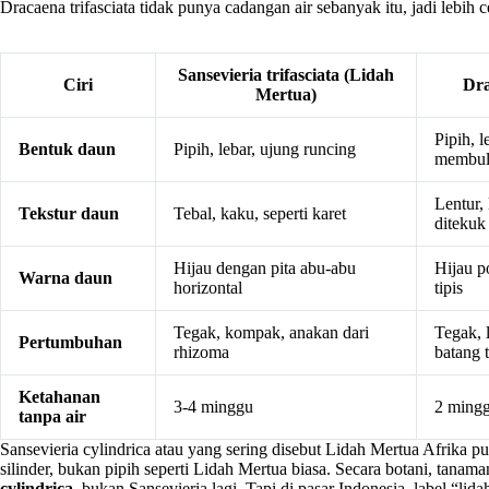
Dracaena trifasciata tidak punya cadangan air sebanyak itu, jadi lebih c
Sansevieria trifasciata (Lidah
Ciri
Dra
Mertua)
Pipih, l
Bentuk daun
Pipih, lebar, ujung runcing
membul
Lentur, 
Tekstur daun
Tebal, kaku, seperti karet
ditekuk
Hijau dengan pita abu-abu
Hijau p
Warna daun
horizontal
tipis
Tegak, kompak, anakan dari
Tegak, 
Pertumbuhan
rhizoma
batang t
Ketahanan
3-4 minggu
2 mingg
tanpa air
Sansevieria cylindrica atau yang sering disebut Lidah Mertua Afrika p
silinder, bukan pipih seperti Lidah Mertua biasa. Secara botani, tanama
cylindrica
, bukan Sansevieria lagi. Tapi di pasar Indonesia, label “lid