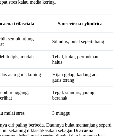
epat stres kalau media kering.
caena trifasciata
Sansevieria cylindrica
ebih sempit, ujung
Silindris, bulat seperti tiang
at
lebih tipis, mudah
Tebal, kaku, permukaan
halus
olos atau garis kuning
Hijau gelap, kadang ada
garis terang
lebih renggang,
Tegak silindris, jarang
erlihat
beranak
u mulai stres
3 minggu
unya ciri paling berbeda. Daunnya bulat memanjang seperti
n ini sekarang diklasifikasikan sebagai
Dracaena
ah mertua afrika” masih sering dipakai dan harganya bisa