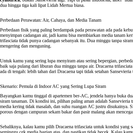
dua hingga tiga kali lipat Lidah Mertua biasa.
Perbedaan Perawatan: Air, Cahaya, dan Media Tanam
Perbedaan fisik yang paling berdampak pada perawatan ada pada kebutuh
menyimpan cadangan air, jadi kamu bisa membiarkan media tanam keri
trifasciata tidak punya cadangan sebanyak itu. Dua minggu tanpa sira
mengering dan menguning.
Untuk kamu yang sering lupa menyiram atau sering bepergian, perbeda
baik saja pulang dari liburan dua minggu tanpa air. Dracaena trifasciata
ada di tengah: lebih tahan dari Dracaena tapi tidak setahan Sansevieria t
Skenario: Pemula di Indoor AC yang Sering Lupa Siram
Bayangkan kamu tinggal di apartemen ber-AC, jendela hanya buka dua 
siram tanaman. Di kondisi ini, pilihan paling aman adalah Sansevieria t
media kering tidak masalah, dan suhu ruangan AC justru disukainya. 
porous dengan campuran sekam bakar dan pasir malang akan mencega
Sebaliknya, kalau kamu pilih Dracaena trifasciata untuk kondisi yang s
seminggu,cek media bagian atas, dan pastikan tidak becek. Kalau kamu