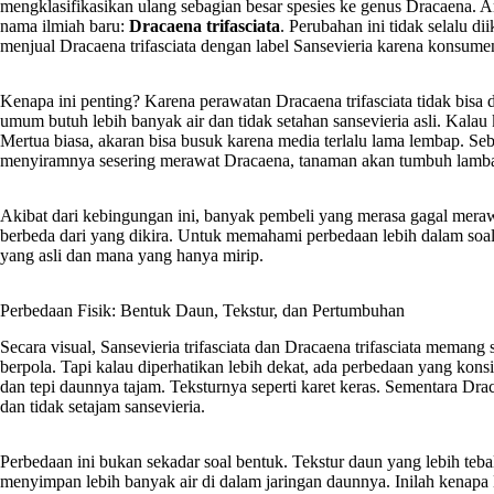
mengklasifikasikan ulang sebagian besar spesies ke genus Dracaena. 
nama ilmiah baru:
Dracaena trifasciata
. Perubahan ini tidak selalu d
menjual Dracaena trifasciata dengan label Sansevieria karena konsum
Kenapa ini penting? Karena perawatan Dracaena trifasciata tidak bisa 
umum butuh lebih banyak air dan tidak setahan sansevieria asli. Kalau
Mertua biasa, akaran bisa busuk karena media terlalu lama lembap. Seb
menyiramnya sesering merawat Dracaena, tanaman akan tumbuh lambat
Akibat dari kebingungan ini, banyak pembeli yang merasa gagal mer
berbeda dari yang dikira. Untuk memahami perbedaan lebih dalam soa
yang asli dan mana yang hanya mirip.
Perbedaan Fisik: Bentuk Daun, Tekstur, dan Pertumbuhan
Secara visual, Sansevieria trifasciata dan Dracaena trifasciata meman
berpola. Tapi kalau diperhatikan lebih dekat, ada perbedaan yang konsi
dan tepi daunnya tajam. Teksturnya seperti karet keras. Sementara Draca
dan tidak setajam sansevieria.
Perbedaan ini bukan sekadar soal bentuk. Tekstur daun yang lebih tebal 
menyimpan lebih banyak air di dalam jaringan daunnya. Inilah kenapa L