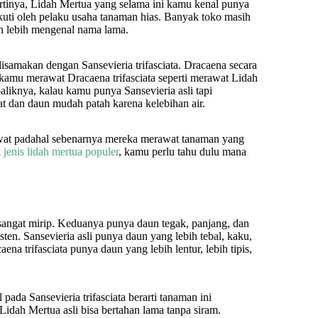
Artinya, Lidah Mertua yang selama ini kamu kenal punya
iikuti oleh pelaku usaha tanaman hias. Banyak toko masih
en lebih mengenal nama lama.
disamakan dengan Sansevieria trifasciata. Dracaena secara
 kamu merawat Dracaena trifasciata seperti merawat Lidah
aliknya, kalau kamu punya Sansevieria asli tapi
 dan daun mudah patah karena kelebihan air.
awat padahal sebenarnya mereka merawat tanaman yang
l
jenis lidah mertua populer
, kamu perlu tahu dulu mana
g sangat mirip. Keduanya punya daun tegak, panjang, dan
sten. Sansevieria asli punya daun yang lebih tebal, kaku,
ena trifasciata punya daun yang lebih lentur, lebih tipis,
pada Sansevieria trifasciata berarti tanaman ini
idah Mertua asli bisa bertahan lama tanpa siram.