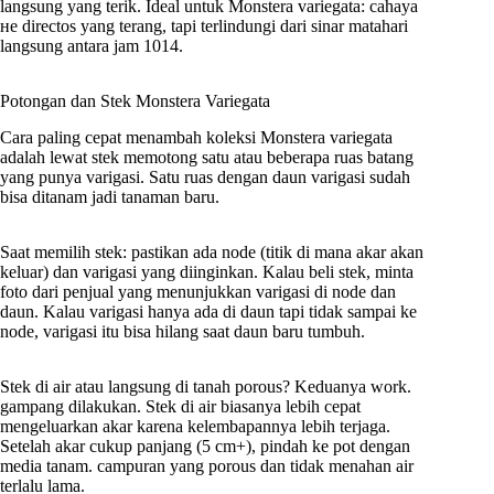
langsung yang terik. Ideal untuk Monstera variegata: cahaya
не directos yang terang, tapi terlindungi dari sinar matahari
langsung antara jam 1014.
Potongan dan Stek Monstera Variegata
Cara paling cepat menambah koleksi Monstera variegata
adalah lewat stek memotong satu atau beberapa ruas batang
yang punya varigasi. Satu ruas dengan daun varigasi sudah
bisa ditanam jadi tanaman baru.
Saat memilih stek: pastikan ada node (titik di mana akar akan
keluar) dan varigasi yang diinginkan. Kalau beli stek, minta
foto dari penjual yang menunjukkan varigasi di node dan
daun. Kalau varigasi hanya ada di daun tapi tidak sampai ke
node, varigasi itu bisa hilang saat daun baru tumbuh.
Stek di air atau langsung di tanah porous? Keduanya work.
gampang dilakukan. Stek di air biasanya lebih cepat
mengeluarkan akar karena kelembapannya lebih terjaga.
Setelah akar cukup panjang (5 cm+), pindah ke pot dengan
media tanam. campuran yang porous dan tidak menahan air
terlalu lama.