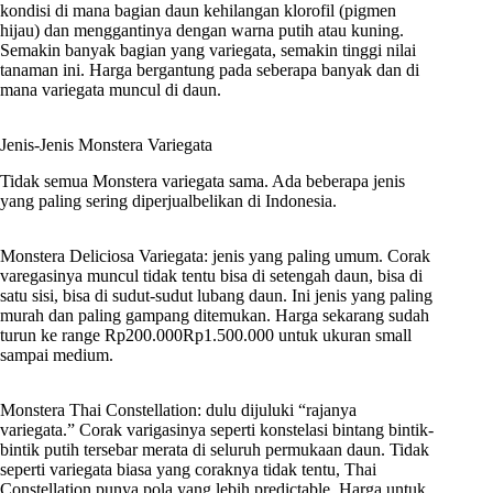
kondisi di mana bagian daun kehilangan klorofil (pigmen
hijau) dan menggantinya dengan warna putih atau kuning.
Semakin banyak bagian yang variegata, semakin tinggi nilai
tanaman ini. Harga bergantung pada seberapa banyak dan di
mana variegata muncul di daun.
Jenis-Jenis Monstera Variegata
Tidak semua Monstera variegata sama. Ada beberapa jenis
yang paling sering diperjualbelikan di Indonesia.
Monstera Deliciosa Variegata: jenis yang paling umum. Corak
varegasinya muncul tidak tentu bisa di setengah daun, bisa di
satu sisi, bisa di sudut-sudut lubang daun. Ini jenis yang paling
murah dan paling gampang ditemukan. Harga sekarang sudah
turun ke range Rp200.000Rp1.500.000 untuk ukuran small
sampai medium.
Monstera Thai Constellation: dulu dijuluki “rajanya
variegata.” Corak varigasinya seperti konstelasi bintang bintik-
bintik putih tersebar merata di seluruh permukaan daun. Tidak
seperti variegata biasa yang coraknya tidak tentu, Thai
Constellation punya pola yang lebih predictable. Harga untuk