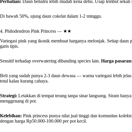
Perhatian:
Daun beludru lebih mudah kena debu. Usap lembut sekali
Di bawah 50%, ujung daun cokelat dalam 1-2 minggu.
4. Philodendron Pink Princess — ★★
Variegasi pink yang ikonik membuat harganya melonjak. Setiap daun 
garis tipis.
Sensitif terhadap overwatering dibanding species lain.
Harga pasaran
Beli yang sudah punya 2-3 daun dewasa — warna variegasi lebih jela
total kalau kurang cahaya.
Strategi:
Letakkan di tempat terang tanpa sinar langsung. Siram hanya 
menggenang di pot.
Kelebihan:
Pink princess punya nilai jual tinggi dan komunitas kolekto
dengan harga Rp50.000-100.000 per pot kecil.