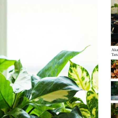
Aka
Tan