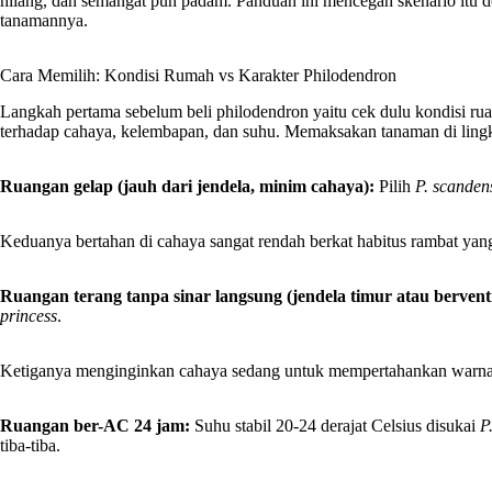
hilang, dan semangat pun padam. Panduan ini mencegah skenario itu de
tanamannya.
Cara Memilih: Kondisi Rumah vs Karakter Philodendron
Langkah pertama sebelum beli philodendron yaitu cek dulu kondisi ruan
terhadap cahaya, kelembapan, dan suhu. Memaksakan tanaman di ling
Ruangan gelap (jauh dari jendela, minim cahaya):
Pilih
P. scanden
Keduanya bertahan di cahaya sangat rendah berkat habitus rambat ya
Ruangan terang tanpa sinar langsung (jendela timur atau berventil
princess
.
Ketiganya menginginkan cahaya sedang untuk mempertahankan warna
Ruangan ber-AC 24 jam:
Suhu stabil 20-24 derajat Celsius disukai
P
tiba-tiba.