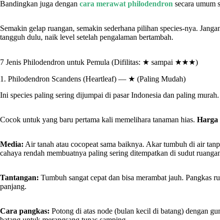
Bandingkan juga dengan
cara merawat philodendron
secara umum 
Semakin gelap ruangan, semakin sederhana pilihan species-nya. Jangan m
tangguh dulu, naik level setelah pengalaman bertambah.
7 Jenis Philodendron untuk Pemula (Difilitas: ★ sampai ★★★)
1. Philodendron Scandens (Heartleaf) — ★ (Paling Mudah)
Ini species paling sering dijumpai di pasar Indonesia dan paling murah
Cocok untuk yang baru pertama kali memelihara tanaman hias.
Harga 
Media:
Air tanah atau cocopeat sama baiknya. Akar tumbuh di air tanp
cahaya rendah membuatnya paling sering ditempatkan di sudut ruanga
Tantangan:
Tumbuh sangat cepat dan bisa merambat jauh. Pangkas ruti
panjang.
Cara pangkas:
Potong di atas node (bulan kecil di batang) dengan g
batang untuk merangsang tunas samping.