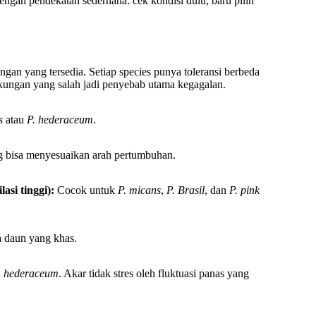
ngan pendekatan sederhana: cek kondisi dulu, baru pilih
gan yang tersedia. Setiap species punya toleransi berbeda
kungan yang salah jadi penyebab utama kegagalan.
s
atau
P. hederaceum
.
ng bisa menyesuaikan arah pertumbuhan.
asi tinggi):
Cocok untuk
P. micans
,
P. Brasil
, dan
P. pink
 daun yang khas.
. hederaceum
. Akar tidak stres oleh fluktuasi panas yang