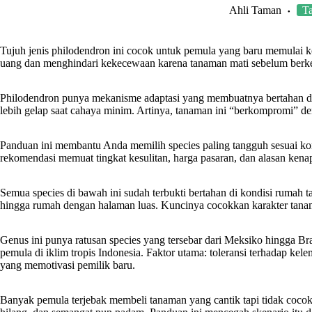
Ahli Taman
T
Tujuh jenis philodendron ini cocok untuk pemula yang baru memulai k
uang dan menghindari kekecewaan karena tanaman mati sebelum ber
Philodendron punya mekanisme adaptasi yang membuatnya bertahan di
lebih gelap saat cahaya minim. Artinya, tanaman ini “berkompromi” de
Panduan ini membantu Anda memilih species paling tangguh sesuai ko
rekomendasi memuat tingkat kesulitan, harga pasaran, dan alasan ken
Semua species di bawah ini sudah terbukti bertahan di kondisi rumah t
hingga rumah dengan halaman luas. Kuncinya cocokkan karakter tanam
Genus ini punya ratusan species yang tersebar dari Meksiko hingga Br
pemula di iklim tropis Indonesia. Faktor utama: toleransi terhadap kel
yang memotivasi pemilik baru.
Banyak pemula terjebak membeli tanaman yang cantik tapi tidak coco