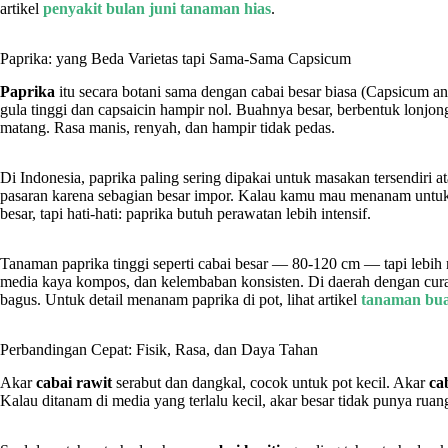
artikel
penyakit bulan juni tanaman hias
.
Paprika: yang Beda Varietas tapi Sama-Sama Capsicum
Paprika
itu secara botani sama dengan cabai besar biasa (Capsicum a
gula tinggi dan capsaicin hampir nol. Buahnya besar, berbentuk lonjo
matang. Rasa manis, renyah, dan hampir tidak pedas.
Di Indonesia, paprika paling sering dipakai untuk masakan tersendiri
pasaran karena sebagian besar impor. Kalau kamu mau menanam untuk k
besar, tapi hati-hati: paprika butuh perawatan lebih intensif.
Tanaman paprika tinggi seperti cabai besar — 80-120 cm — tapi lebih 
media kaya kompos, dan kelembaban konsisten. Di daerah dengan curah 
bagus. Untuk detail menanam paprika di pot, lihat artikel
tanaman bua
Perbandingan Cepat: Fisik, Rasa, dan Daya Tahan
Akar
cabai rawit
serabut dan dangkal, cocok untuk pot kecil. Akar
ca
Kalau ditanam di media yang terlalu kecil, akar besar tidak punya ruan