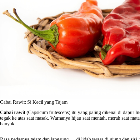
Cabai Rawit: Si Kecil yang Tajam
Cabai rawit
(Capsicum frutescens) itu yang paling dikenal di dapur 
tegak ke atas saat masak. Warnanya hijau saat mentah, merah saat matan
banyak.
Rasa pedasnya tajam dan langsung — di lidah terasa di ujung dan sisi, 