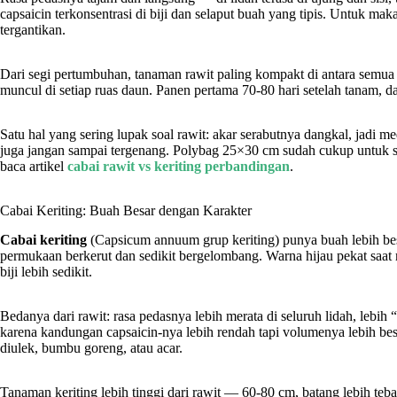
capsaicin terkonsentrasi di biji dan selaput buah yang tipis. Untuk mak
tergantikan.
Dari segi pertumbuhan, tanaman rawit paling kompakt di antara semua
muncul di setiap ruas daun. Panen pertama 70-80 hari setelah tanam, da
Satu hal yang sering lupak soal rawit: akar serabutnya dangkal, jadi me
juga jangan sampai tergenang. Polybag 25×30 cm sudah cukup untuk sa
baca artikel
cabai rawit vs keriting perbandingan
.
Cabai Keriting: Buah Besar dengan Karakter
Cabai keriting
(Capsicum annuum grup keriting) punya buah lebih bes
permukaan berkerut dan sedikit bergelombang. Warna hijau pekat saat 
biji lebih sedikit.
Bedanya dari rawit: rasa pedasnya lebih merata di seluruh lidah, lebih 
karena kandungan capsaicin-nya lebih rendah tapi volumenya lebih be
diulek, bumbu goreng, atau acar.
Tanaman keriting lebih tinggi dari rawit — 60-80 cm, batang lebih te