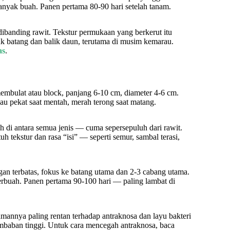
nyak buah. Panen pertama 80-90 hari setelah tanam.
 dibanding rawit. Tekstur permukaan yang berkerut itu
 batang dan balik daun, terutama di musim kemarau.
as
.
mbulat atau block, panjang 6-10 cm, diameter 4-6 cm.
jau pekat saat mentah, merah terong saat matang.
ah di antara semua jenis — cuma sepersepuluh dari rawit.
tekstur dan rasa “isi” — seperti semur, sambal terasi,
an terbatas, fokus ke batang utama dan 2-3 cabang utama.
rbuah. Panen pertama 90-100 hari — paling lambat di
amannya paling rentan terhadap antraknosa dan layu bakteri
mbaban tinggi. Untuk cara mencegah antraknosa, baca