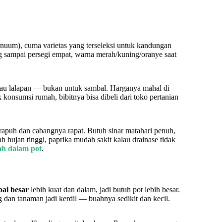
nnuum), cuma varietas yang terseleksi untuk kandungan
ng sampai persegi empat, warna merah/kuning/oranye saat
 atau lalapan — bukan untuk sambal. Harganya mahal di
onsumsi rumah, bibitnya bisa dibeli dari toko pertanian
rapuh dan cabangnya rapat. Butuh sinar matahari penuh,
hujan tinggi, paprika mudah sakit kalau drainase tidak
h dalam pot
.
bai besar
lebih kuat dan dalam, jadi butuh pot lebih besar.
g dan tanaman jadi kerdil — buahnya sedikit dan kecil.