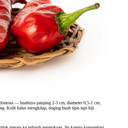
Indonesia — buahnya panjang 2-3 cm, diameter 0,5-1 cm,
g. Kulit halus mengkilap, daging buah tipis tapi biji
tidak merata ke seluruh permukaan. Itu karena konsentrasi