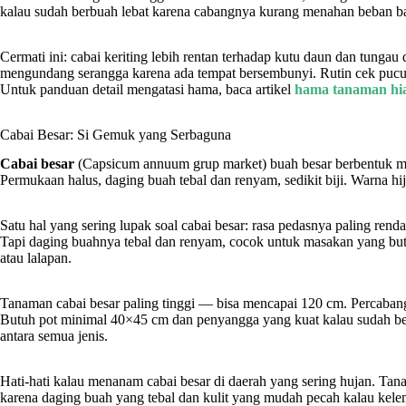
kalau sudah berbuah lebat karena cabangnya kurang menahan beban ba
Cermati ini: cabai keriting lebih rentan terhadap kutu daun dan tungau
mengundang serangga karena ada tempat bersembunyi. Rutin cek pucuk
Untuk panduan detail mengatasi hama, baca artikel
hama tanaman hi
Cabai Besar: Si Gemuk yang Serbaguna
Cabai besar
(Capsicum annuum grup market) buah besar berbentuk me
Permukaan halus, daging buah tebal dan renyam, sedikit biji. Warna hi
Satu hal yang sering lupak soal cabai besar: rasa pedasnya paling rend
Tapi daging buahnya tebal dan renyam, cocok untuk masakan yang butuh 
atau lalapan.
Tanaman cabai besar paling tinggi — bisa mencapai 120 cm. Percabang
Butuh pot minimal 40×45 cm dan penyangga yang kuat kalau sudah be
antara semua jenis.
Hati-hati kalau menanam cabai besar di daerah yang sering hujan. Tan
karena daging buah yang tebal dan kulit yang mudah pecah kalau kele