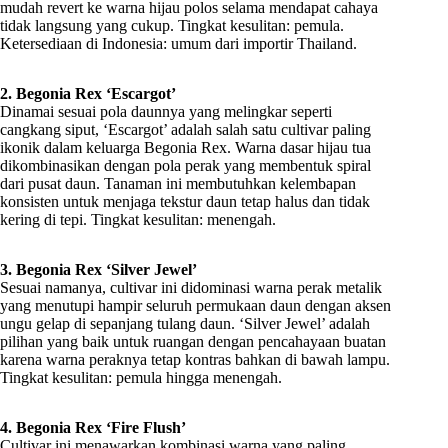
mudah revert ke warna hijau polos selama mendapat cahaya
tidak langsung yang cukup. Tingkat kesulitan: pemula.
Ketersediaan di Indonesia: umum dari importir Thailand.
2. Begonia Rex ‘Escargot’
Dinamai sesuai pola daunnya yang melingkar seperti
cangkang siput, ‘Escargot’ adalah salah satu cultivar paling
ikonik dalam keluarga Begonia Rex. Warna dasar hijau tua
dikombinasikan dengan pola perak yang membentuk spiral
dari pusat daun. Tanaman ini membutuhkan kelembapan
konsisten untuk menjaga tekstur daun tetap halus dan tidak
kering di tepi. Tingkat kesulitan: menengah.
3. Begonia Rex ‘Silver Jewel’
Sesuai namanya, cultivar ini didominasi warna perak metalik
yang menutupi hampir seluruh permukaan daun dengan aksen
ungu gelap di sepanjang tulang daun. ‘Silver Jewel’ adalah
pilihan yang baik untuk ruangan dengan pencahayaan buatan
karena warna peraknya tetap kontras bahkan di bawah lampu.
Tingkat kesulitan: pemula hingga menengah.
4. Begonia Rex ‘Fire Flush’
Cultivar ini menawarkan kombinasi warna yang paling