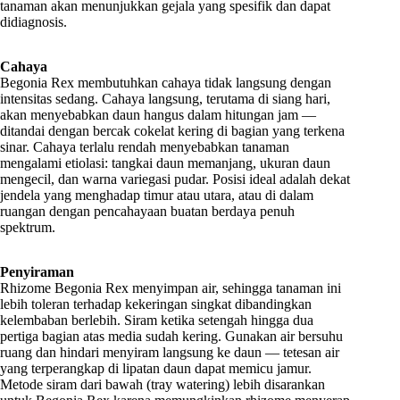
tanaman akan menunjukkan gejala yang spesifik dan dapat
didiagnosis.
Cahaya
Begonia Rex membutuhkan cahaya tidak langsung dengan
intensitas sedang. Cahaya langsung, terutama di siang hari,
akan menyebabkan daun hangus dalam hitungan jam —
ditandai dengan bercak cokelat kering di bagian yang terkena
sinar. Cahaya terlalu rendah menyebabkan tanaman
mengalami etiolasi: tangkai daun memanjang, ukuran daun
mengecil, dan warna variegasi pudar. Posisi ideal adalah dekat
jendela yang menghadap timur atau utara, atau di dalam
ruangan dengan pencahayaan buatan berdaya penuh
spektrum.
Penyiraman
Rhizome Begonia Rex menyimpan air, sehingga tanaman ini
lebih toleran terhadap kekeringan singkat dibandingkan
kelembaban berlebih. Siram ketika setengah hingga dua
pertiga bagian atas media sudah kering. Gunakan air bersuhu
ruang dan hindari menyiram langsung ke daun — tetesan air
yang terperangkap di lipatan daun dapat memicu jamur.
Metode siram dari bawah (tray watering) lebih disarankan