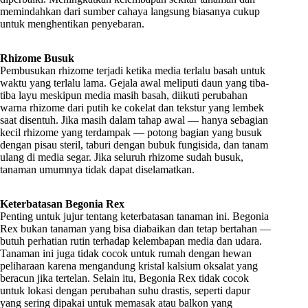
memindahkan dari sumber cahaya langsung biasanya cukup
untuk menghentikan penyebaran.
Rhizome Busuk
Pembusukan rhizome terjadi ketika media terlalu basah untuk
waktu yang terlalu lama. Gejala awal meliputi daun yang tiba-
tiba layu meskipun media masih basah, diikuti perubahan
warna rhizome dari putih ke cokelat dan tekstur yang lembek
saat disentuh. Jika masih dalam tahap awal — hanya sebagian
kecil rhizome yang terdampak — potong bagian yang busuk
dengan pisau steril, taburi dengan bubuk fungisida, dan tanam
ulang di media segar. Jika seluruh rhizome sudah busuk,
tanaman umumnya tidak dapat diselamatkan.
Keterbatasan Begonia Rex
Penting untuk jujur tentang keterbatasan tanaman ini. Begonia
Rex bukan tanaman yang bisa diabaikan dan tetap bertahan —
butuh perhatian rutin terhadap kelembapan media dan udara.
Tanaman ini juga tidak cocok untuk rumah dengan hewan
peliharaan karena mengandung kristal kalsium oksalat yang
beracun jika tertelan. Selain itu, Begonia Rex tidak cocok
untuk lokasi dengan perubahan suhu drastis, seperti dapur
yang sering dipakai untuk memasak atau balkon yang