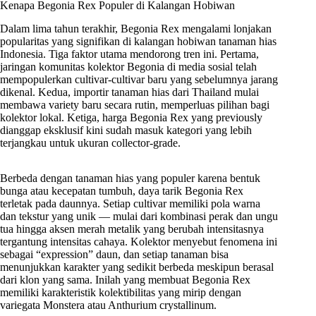
Kenapa Begonia Rex Populer di Kalangan Hobiwan
Dalam lima tahun terakhir, Begonia Rex mengalami lonjakan
popularitas yang signifikan di kalangan hobiwan tanaman hias
Indonesia. Tiga faktor utama mendorong tren ini. Pertama,
jaringan komunitas kolektor Begonia di media sosial telah
mempopulerkan cultivar-cultivar baru yang sebelumnya jarang
dikenal. Kedua, importir tanaman hias dari Thailand mulai
membawa variety baru secara rutin, memperluas pilihan bagi
kolektor lokal. Ketiga, harga Begonia Rex yang previously
dianggap eksklusif kini sudah masuk kategori yang lebih
terjangkau untuk ukuran collector-grade.
Berbeda dengan tanaman hias yang populer karena bentuk
bunga atau kecepatan tumbuh, daya tarik Begonia Rex
terletak pada daunnya. Setiap cultivar memiliki pola warna
dan tekstur yang unik — mulai dari kombinasi perak dan ungu
tua hingga aksen merah metalik yang berubah intensitasnya
tergantung intensitas cahaya. Kolektor menyebut fenomena ini
sebagai “expression” daun, dan setiap tanaman bisa
menunjukkan karakter yang sedikit berbeda meskipun berasal
dari klon yang sama. Inilah yang membuat Begonia Rex
memiliki karakteristik kolektibilitas yang mirip dengan
variegata Monstera atau Anthurium crystallinum.