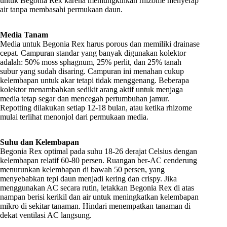
untuk Begonia Rex karena memungkinkan rhizome menyerap
air tanpa membasahi permukaan daun.
Media Tanam
Media untuk Begonia Rex harus porous dan memiliki drainase
cepat. Campuran standar yang banyak digunakan kolektor
adalah: 50% moss sphagnum, 25% perlit, dan 25% tanah
subur yang sudah disaring. Campuran ini menahan cukup
kelembapan untuk akar tetapi tidak menggenang. Beberapa
kolektor menambahkan sedikit arang aktif untuk menjaga
media tetap segar dan mencegah pertumbuhan jamur.
Repotting dilakukan setiap 12-18 bulan, atau ketika rhizome
mulai terlihat menonjol dari permukaan media.
Suhu dan Kelembapan
Begonia Rex optimal pada suhu 18-26 derajat Celsius dengan
kelembapan relatif 60-80 persen. Ruangan ber-AC cenderung
menurunkan kelembapan di bawah 50 persen, yang
menyebabkan tepi daun menjadi kering dan crispy. Jika
menggunakan AC secara rutin, letakkan Begonia Rex di atas
nampan berisi kerikil dan air untuk meningkatkan kelembapan
mikro di sekitar tanaman. Hindari menempatkan tanaman di
dekat ventilasi AC langsung.