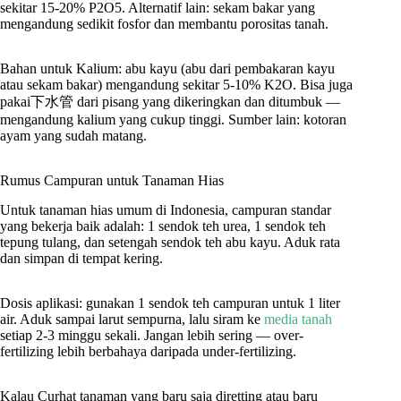
sekitar 15-20% P2O5. Alternatif lain: sekam bakar yang
mengandung sedikit fosfor dan membantu porositas tanah.
Bahan untuk Kalium: abu kayu (abu dari pembakaran kayu
atau sekam bakar) mengandung sekitar 5-10% K2O. Bisa juga
pakai下水管 dari pisang yang dikeringkan dan ditumbuk —
mengandung kalium yang cukup tinggi. Sumber lain: kotoran
ayam yang sudah matang.
Rumus Campuran untuk Tanaman Hias
Untuk tanaman hias umum di Indonesia, campuran standar
yang bekerja baik adalah: 1 sendok teh urea, 1 sendok teh
tepung tulang, dan setengah sendok teh abu kayu. Aduk rata
dan simpan di tempat kering.
Dosis aplikasi: gunakan 1 sendok teh campuran untuk 1 liter
air. Aduk sampai larut sempurna, lalu siram ke
media tanah
setiap 2-3 minggu sekali. Jangan lebih sering — over-
fertilizing lebih berbahaya daripada under-fertilizing.
Kalau Curhat tanaman yang baru saja diretting atau baru