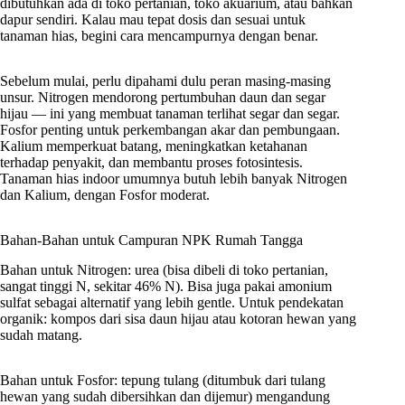
dibutuhkan ada di toko pertanian, toko akuarium, atau bahkan
dapur sendiri. Kalau mau tepat dosis dan sesuai untuk
tanaman hias, begini cara mencampurnya dengan benar.
Sebelum mulai, perlu dipahami dulu peran masing-masing
unsur. Nitrogen mendorong pertumbuhan daun dan segar
hijau — ini yang membuat tanaman terlihat segar dan segar.
Fosfor penting untuk perkembangan akar dan pembungaan.
Kalium memperkuat batang, meningkatkan ketahanan
terhadap penyakit, dan membantu proses fotosintesis.
Tanaman hias indoor umumnya butuh lebih banyak Nitrogen
dan Kalium, dengan Fosfor moderat.
Bahan-Bahan untuk Campuran NPK Rumah Tangga
Bahan untuk Nitrogen: urea (bisa dibeli di toko pertanian,
sangat tinggi N, sekitar 46% N). Bisa juga pakai amonium
sulfat sebagai alternatif yang lebih gentle. Untuk pendekatan
organik: kompos dari sisa daun hijau atau kotoran hewan yang
sudah matang.
Bahan untuk Fosfor: tepung tulang (ditumbuk dari tulang
hewan yang sudah dibersihkan dan dijemur) mengandung