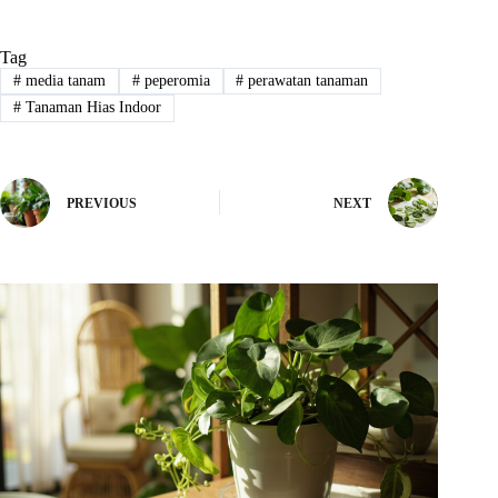
Tag
#
media tanam
#
peperomia
#
perawatan tanaman
#
Tanaman Hias Indoor
PREVIOUS
NEXT