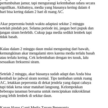
pertumbuhan jamur, tapi mengurangi kelembaban udara secara
signifikan. Akibatnya, media yang biasanya kering dalam 4
hari bisa kering dalam 2 hari di ruang AC.
Akar peperomia butuh waktu adaptasi sekitar 2 minggu
setelah pindah pot. Selama periode ini, jangan beri pupuk dan
jangan siram berlebih. Cukup jaga media sedikit lembek tapi
tidak basah.
Kalau dalam 2 minggu daun mulai menguning dari bawah,
kemungkinan akar mengalami stres karena media terlalu basah
atau terlalu kering. Cek kelembaban dengan tes tusuk, lalu
sesuaikan frekuensi siram.
Setelah 2 minggu, akar biasanya sudah adapt dan Anda bisa
kembali ke jadwal siram normal. Tips tambahan untuk ruang
AC, letakkan peperomia di dekat jendela yang dapat cahaya
tapi tidak kena sinar matahari langsung. Kelompokkan
beberapa tanaman bersama untuk menciptakan mikroklimat
yang lebih lembek di sekitar daun.
Kapan Harus Ganti Media Tanam Peperomia