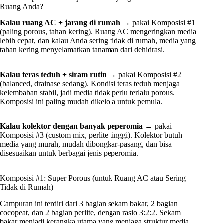
Ruang Anda?
Kalau ruang AC + jarang di rumah
→ pakai Komposisi #1
(paling porous, tahan kering). Ruang AC mengeringkan media
lebih cepat, dan kalau Anda sering tidak di rumah, media yang
tahan kering menyelamatkan tanaman dari dehidrasi.
Kalau teras teduh + siram rutin
→ pakai Komposisi #2
(balanced, drainase sedang). Kondisi teras teduh menjaga
kelembaban stabil, jadi media tidak perlu terlalu porous.
Komposisi ini paling mudah dikelola untuk pemula.
Kalau kolektor dengan banyak peperomia
→ pakai
Komposisi #3 (custom mix, perlite tinggi). Kolektor butuh
media yang murah, mudah dibongkar-pasang, dan bisa
disesuaikan untuk berbagai jenis peperomia.
Komposisi #1: Super Porous (untuk Ruang AC atau Sering
Tidak di Rumah)
Campuran ini terdiri dari 3 bagian sekam bakar, 2 bagian
cocopeat, dan 2 bagian perlite, dengan rasio 3:2:2. Sekam
bakar menjadi kerangka utama yang menjaga struktur media