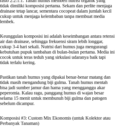
rasio 2:2:1:1. Tanah humus memberi nutrisi organik yang
tidak dimiliki komposisi pertama. Sekam dan perlite menjaga
drainase tetap lancar, sementara cocopeat dalam jumlah kecil
cukup untuk menjaga kelembaban tanpa membuat media
lembek.
Keunggulan komposisi ini adalah keseimbangan antara retensi
air dan drainase, sehingga frekuensi siram lebih longgar,
cukup 3-4 hari sekali. Nutrisi dari humus juga mengurangi
kebutuhan pupuk tambahan di bulan-bulan pertama. Media ini
cocok untuk teras teduh yang sirkulasi udaranya baik tapi
tidak terlalu kering.
Pastikan tanah humus yang dipakai benar-benar matang dan
tidak masih mengandung biji gulma. Tanah humus mentah
bisa jadi sumber jamur dan hama yang mengganggu akar
peperomia. Kalau ragu, panggang humus di wajan besar
selama 15 menit untuk membunuh biji gulma dan patogen
sebelum dicampur.
Komposisi #3: Custom Mix Ekonomis (untuk Kolektor atau
Perbanyak Tanaman)