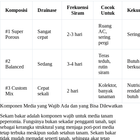
Frekuensi
Cocok
Komposisi
Drainase
Keku
Siram
Untuk
Ruang
#1 Super
Sangat
AC,
2-3 hari
Sering
Porous
cepat
sering
pergi
Teras
#2
teduh,
Butuh
Sedang
3-4 hari
Balanced
rutin
berkua
siram
Kolektor,
Nutris
#3 Custom
Cepat
2 hari
banyak
rendah
Mix
sekali
tanaman
butuh
Komponen Media yang Wajib Ada dan yang Bisa Dilewatkan
Sekam bakar adalah komponen wajib untuk media tanam
peperomia. Fungsinya bukan sekadar pengganti tanah, tapi
sebagai kerangka struktural yang menjaga pori-pori media
tetap terbuka meskipun sudah setahun tanam. Sekam bakar
tidak mudah memadat seperti tanah, sehingga akar tetap