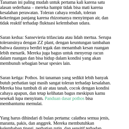
Tanaman ini paling mudah untuk pertama kali karena satu
alasan sederhana – mereka hampir tidak bisa mati karena
kesalahan perawatan. Toleran cahaya rendah, toleran
kekeringan panjang karena rhizomanya menyimpan air, dan
tidak reaktif terhadap fluktuasi kelembaban udara.
Saran kedua: Sansevieria trifasciata atau lidah mertua. Serupa
toleransinya dengan ZZ plant, dengan keuntungan tambahan
bahwa daunnya berdiri tegak dan menambah kesan ruangan
lebih menarik. Mereka juga bagus untuk menyerap racun
dalam ruangan dan bisa hidup dalam kondisi yang akan
membunuh sebagian besar spesies lain.
Saran ketiga: Pothos. Ini tanaman yang sedikit lebih banyak
butuh perhatian tapi masih sangat toleran terhadap kesalahan.
Mereka bisa tumbuh di air atau tanah, cocok dengan kondisi
cahaya apapun, dan tetap kelihatan bagus meskipun kamu
sesekali lupa menyiram.
Panduan dasar pothos
bisa
membantumu memulai.
Yang harus dihindari di bulan pertama: calathea semua jenis,
maranta, pakis, dan anggrek. Mereka membutuhkan
kelembaban tinggi, perhatian rutin, dan sensitif terhadap