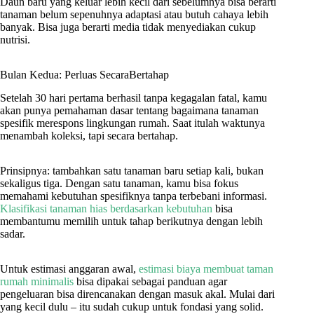
Daun baru yang keluar lebih kecil dari sebelumnya bisa berarti
tanaman belum sepenuhnya adaptasi atau butuh cahaya lebih
banyak. Bisa juga berarti media tidak menyediakan cukup
nutrisi.
Bulan Kedua: Perluas SecaraBertahap
Setelah 30 hari pertama berhasil tanpa kegagalan fatal, kamu
akan punya pemahaman dasar tentang bagaimana tanaman
spesifik merespons lingkungan rumah. Saat itulah waktunya
menambah koleksi, tapi secara bertahap.
Prinsipnya: tambahkan satu tanaman baru setiap kali, bukan
sekaligus tiga. Dengan satu tanaman, kamu bisa fokus
memahami kebutuhan spesifiknya tanpa terbebani informasi.
Klasifikasi tanaman hias berdasarkan kebutuhan
bisa
membantumu memilih untuk tahap berikutnya dengan lebih
sadar.
Untuk estimasi anggaran awal,
estimasi biaya membuat taman
rumah minimalis
bisa dipakai sebagai panduan agar
pengeluaran bisa direncanakan dengan masuk akal. Mulai dari
yang kecil dulu – itu sudah cukup untuk fondasi yang solid.