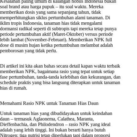
Kesalahan paling umum di kalangan hobiis Indonesia bukan
soal brand atau harga pupuk – itu soal waktu. Mereka
memberikan dosis yang sama sepanjang tahun, tidak
memperhitungkan siklus pertumbuhan alami tanaman. Di
iklim tropis Indonesia, tanaman hias tidak mengalami
dormansi radikal seperti di subtropis tapi mereka tetap punya
periode pertumbuhan aktif (Maret-Oktober) versus periode
lebih lambat (November-Februari). Memberikan NPK full
dose di musim hujan ketika pertumbuhan melambat adalah
pemborosan yang tidak perlu.
Di artikel ini kita akan bahas secara detail kapan waktu terbaik
memberikan NPK, bagaimana rasio yang tepat untuk setiap
fase pertumbuhan, tanda-tanda kelebihan dan kekurangan, dan
schedule praktis yang bisa langsung diterapkan untuk tanaman
hias di rumah.
Memahami Rasio NPK untuk Tanaman Hias Daun
Untuk tanaman hias yang dibudidayakan untuk keindahan
daun – termasuk Aglaonema, Calathea, Maranta,
Dieffenbachia, dan Philodendron – rasio NPK yang ideal
adalah yang lebih tinggi. Ini bukan berarti hanya butuh
Nitrogen; tiga nutrisi tetap diperlukan tapi dalam proporsi