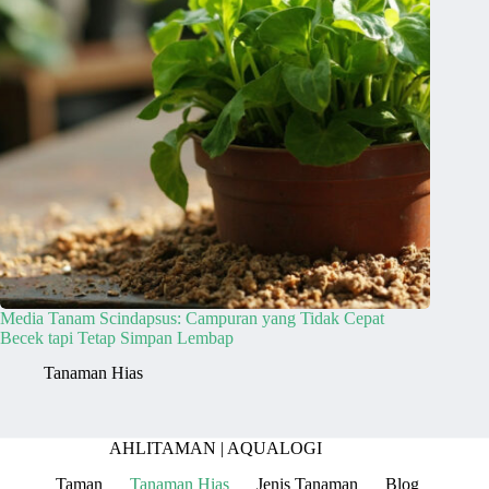
Media Tanam Scindapsus: Campuran yang Tidak Cepat
Becek tapi Tetap Simpan Lembap
Tanaman Hias
AHLITAMAN |
AQUALOGI
Taman
Tanaman Hias
Jenis Tanaman
Blog