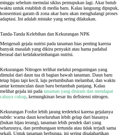
minggu sebelum memulai siklus pemupukan lagi. Akar butuh
waktu untuk establish di media baru. Kalau langsung dipupuk,
konsentrasi garam di zona akar baru akan menghalangi proses
adaptasi. Ini adalah mistake yang sering dilakukan.
Tanda-Tanda Kelebihan dan Kekurangan NPK
Mengenali gejala nutrisi pada tanaman hias penting karena
banyak masalah yang dikira penyakit atau hama padahal
berasal dari ketidakseimbangan nutrisi.
Kekurangan Nitrogen terlihat melalui penguningan yang
dimulai dari daun tua di bagian bawah tanaman. Daun baru
tetap hijau tapi kecil, laju pertumbuhan melambat, dan waktu
antar kemunculan daun baru bertambah panjang. Kalau
melihat gejala ini pada
tanaman yang disiram dan mendapat
cahaya cukup
, kemungkinan besar itu defisiensi nitrogen.
Kekurangan Fosfor lebih jarang terdeteksi karena gejalanya
subtle: warna daun keseluruhan lebih gelap dari biasanya
(bukan hijau terang), tanaman lebih pendek dari yang
seharusnya, dan pembungaan tertunda atau tidak terjadi sama
sekali. Untuk tanaman berbunga, ini sering disalahartikan